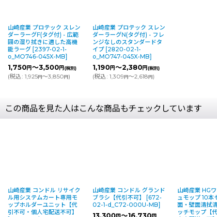
山崎産業 プロテック スレン
山崎産業 プロテック スレン
ダーラーグF(タグ付) - 広範
ダーラーグN(タグ付) - フレ
囲の湿り拭きに適した高機
ンジなしのスタンダードタ
能ラーグ
[
2397-02-1-
イプ
[
2820-02-1-
o_MO746-045X-MB
]
o_MO747-045X-MB
]
1,750
～3,500
1,190
～2,380
円
円
円
円
(税別)
(税別)
(
税込
:
1,925
～3,850
)
(
税込
:
1,309
～2,618
)
円
円
円
円
この商品を見た人はこんな商品もチェックしています
山崎産業 コンドル リサイク
山崎産業 コンドル グランド
山崎産業 HG
ル用システムカート専用モ
ブラシ【代引不可】
[
672-
ュモップ 10本セ
ップホルダーユニット【代
02-1-d_C72-000U-MB
]
面・壁面清拭
引不可・個人宅配送不可】
ッチモップ【
13,300
～16,730
円
円