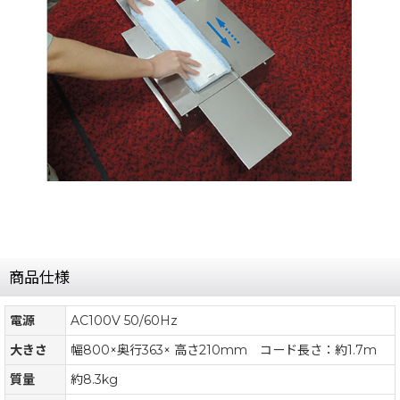
商品仕様
電源
AC100V 50/60Hz
大きさ
幅800×奥行363× 高さ210mm コード長さ：約1.7m
質量
約8.3kg