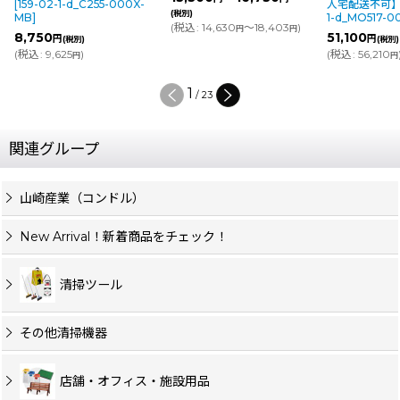
[
159-02-1-d_C255-000X-
人宅配送不可
(税別)
MB
]
1-d_MO517-
(
税込
:
14,630
～18,403
)
円
円
8,750
51,100
円
円
(税別)
(税別)
(
税込
:
9,625
)
(
税込
:
56,210
円
円
1
/
23
関連グループ
山崎産業（コンドル）
New Arrival！新着商品をチェック！
清掃ツール
その他清掃機器
店舗・オフィス・施設用品