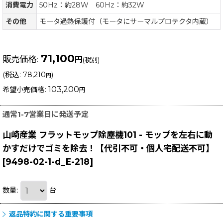
消費電力
50Hz：約28W 60Hz：約32W
その他
モータ過熱保護付（モータにサーマルプロテクタ内蔵）
71,100
販売価格
:
円
(税別)
(
税込
:
78,210
)
円
103,200
希望小売価格
:
円
通常1-7営業日に発送予定
山崎産業 フラットモップ除塵機101 - モップを左右に動
かすだけでゴミを除去！【代引不可・個人宅配送不可】
[
9498-02-1-d_E-218
]
数量
:
台
返品特約に関する重要事項