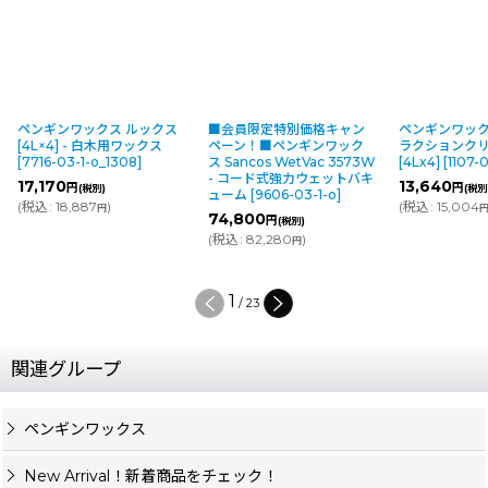
ペンギンワックス ルックス
■会員限定特別価格キャン
ペンギンワック
[4L×4] - 白木用ワックス
ペーン！■ペンギンワック
ラクションク
[
7716-03-1-o_1308
]
ス Sancos WetVac 3573W
[4Lx4]
[
1107-
- コード式強力ウェットバキ
17,170
13,640
円
円
(税別)
(税別
ューム
[
9606-03-1-o
]
(
税込
:
18,887
)
(
税込
:
15,004
円
74,800
円
(税別)
(
税込
:
82,280
)
円
1
/
23
関連グループ
ペンギンワックス
New Arrival！新着商品をチェック！