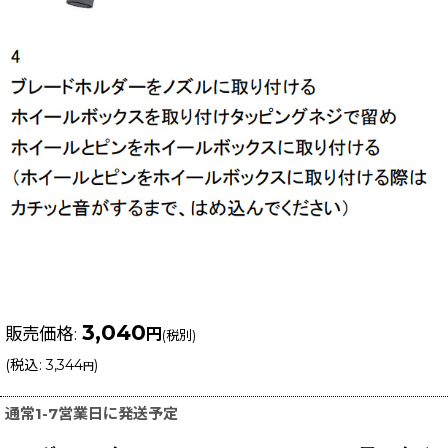
3,040
販売価格
:
円
(税別)
(
税込
:
3,344
)
円
通常1-7営業日に発送予定