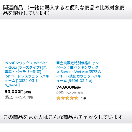
関連商品 （一緒に購入すると便利な商品や比較対象商
品を紹介しています）
ペンギンワックス WetVac
■会員限定特別価格キャン
H-20Li (ホースタイプ) (充
ペーン！■ペンギンワック
電器・バッテリー別売) - Li-
ス Sancos WetVac 3573W
ionコードレスウェットバキ
- コード式強力ウェットバキ
ューム
[
10524-03-1-
ューム
[
9606-03-1-o
]
o_9430
]
74,800
円
(税別)
93,000
円
(税別)
(
税込
:
82,280
)
円
(
税込
:
102,300
)
円
1
件
この商品を見た人はこんな商品もチェックしています