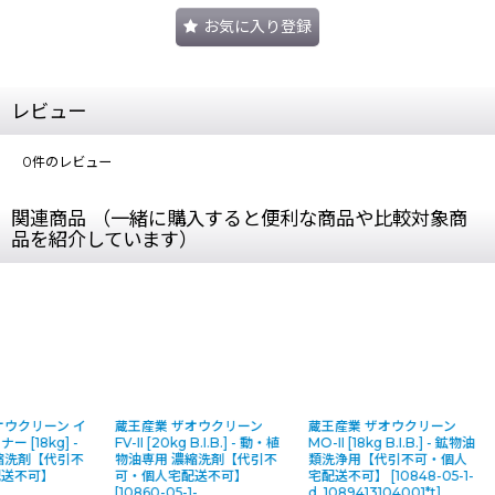
お気に入り登録
レビュー
0
件のレビュー
関連商品 （一緒に購入すると便利な商品や比較対象商
品を紹介しています）
オウクリーン イ
蔵王産業 ザオウクリーン
蔵王産業 ザオウクリーン
 [18kg] -
FV-II [20kg B.I.B.] - 動・植
MO-II [18kg B.I.B.] - 鉱物油
縮洗剤【代引不
物油専用 濃縮洗剤【代引不
類洗浄用【代引不可・個人
配送不可】
可・個人宅配送不可】
宅配送不可】
[
10848-05-1-
[
10860-05-1-
d_1089413104001*t
]