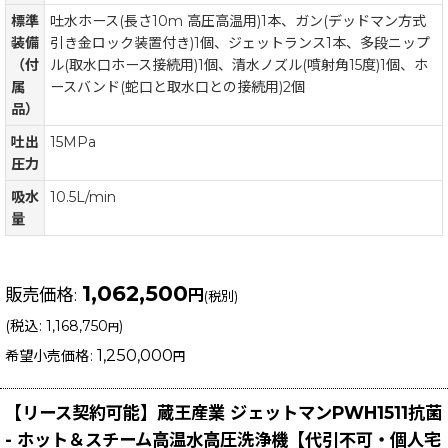
標準
吐水ホース(長さ10m 高圧高温用)1本、ガン(デッドマン方式
装備
引き金ロック装置付き)1個、ジェットランス1本、多段ニップ
（付
ル(取水口ホース接続用)1個、清水ノズル(噴射角15度)1個、ホ
属
ースバンド(蛇口と取水口との接続用)2個
品）
吐出
15MPa
圧力
吸水
10.5L/min
量
1,062,500
販売価格
:
円
(税別)
(
税込
:
1,168,750
)
円
1,250,000
希望小売価格
:
円
【リース契約可能】蔵王産業 ジェットマンPWH1511抗菌
- ホット＆スチーム高温水高圧洗浄機【代引不可・個人宅