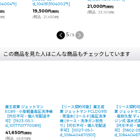
04004*t
]
d_1041913104002*t
]
21,000
円
(税別)
19,500
円
税別)
(税別)
(
税込
:
23,100
)
円
0
)
(
税込
:
21,450
)
円
円
5
/
5
この商品を見た人はこんな商品もチェックしています
蔵王産業 ジェットマン
【リース契約可能】蔵王産
【リース契約
EC89 - 小型軽量高圧洗浄機
業 ジェットマン FCLD0915
業 ジェットマン 
【代引不可・個人宅配送不
- 常温水(コールド)高圧洗浄
- 高耐久型 デ
可】
[
1923-05-1-
機 (ホース・洗浄ガン別売
ジン式 温水式
d_1017701770089
]
り)【代引不可・個人宅配送
【代引不可・
不可】
[
10127-05-1-
可】
[
11602-05
41,650
円
(税別)
d_1064404670501
]
d_106440467
(
税込
:
45,815
)
円