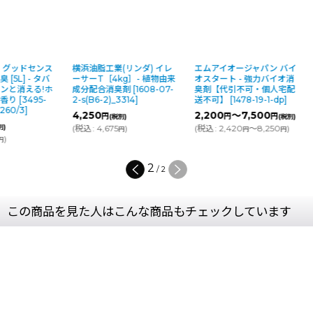
 グッドセンス
横浜油脂工業(リンダ) イレ
エムアイオージャパン バイ
[5L] - タバ
ーサーT［4kg］- 植物由来
オスタート - 強力バイオ消
ンと消える!ホ
成分配合消臭剤
[
1608-07-
臭剤【代引不可・個人宅配
の香り
[
3495-
2-s(B6-2)_3314
]
送不可】
[
1478-19-1-dp
]
4260/3
]
4,250
2,200
～7,500
円
円
円
(税別)
(税別)
別)
(
税込
:
4,675
)
(
税込
:
2,420
～8,250
)
円
円
円
)
円
2
/
2
この商品を見た人はこんな商品もチェックしています