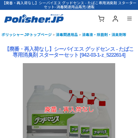
【廃番・再入荷なし】シーバイエス グッドセンス - たばこ専用消臭剤 スターター
セット-消毒関連用品販売/通販
ポリッシャー.JPトップページ
>
消毒関連用品
>
消毒液・除菌剤・消臭剤等
【廃番・再入荷なし】シーバイエス グッドセンス - たばこ
専用消臭剤 スターターセット
[
942-03-1-z_5222614
]