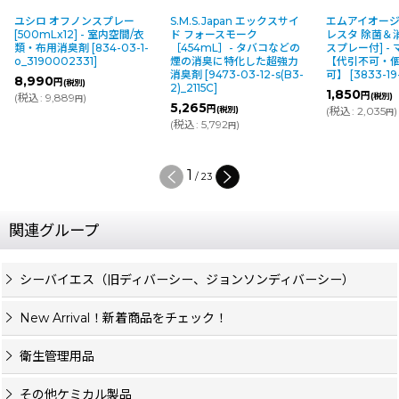
ユシロ オフノンスプレー
S.M.S.Japan エックスサイ
エムアイオージ
[500mLx12] - 室内空間/衣
ド フォースモーク
レスタ 除菌＆消
類・布用消臭剤
[
834-03-1-
［454mL］- タバコなどの
スプレー付] -
o_3190002331
]
煙の消臭に特化した超強力
【代引不可・
消臭剤
[
9473-03-12-s(B3-
可】
[
3833-19
8,990
円
(税別)
2)_2115C
]
1,850
円
(
税込
:
9,889
)
(税別)
円
5,265
円
(税別)
(
税込
:
2,035
)
円
(
税込
:
5,792
)
円
1
/
23
関連グループ
シーバイエス（旧ディバーシー、ジョンソンディバーシー）
New Arrival！新着商品をチェック！
衛生管理用品
その他ケミカル製品