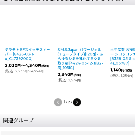
テラモト EFスイッチスィー
S.M.S.Japan パワージェル
土牛産業 お掃
パー
[
8426-03-1-
(チューブタイプ)[120g] - あ
ー シロッコフ
o_CL7392000
]
らゆるシミを乳化するシミ
[
8338-03-5-s
取り剤
[
4424-03-12-s(B2-
4)_03787
]
2,030
～4,340
円
円
(税別)
3)_1051C
]
1,140
円
(
税込
:
2,233
～4,774
)
(税別)
円
円
2,340
円
(税別)
(
税込
:
1,254
)
円
(
税込
:
2,574
)
円
1
/
23
関連グループ