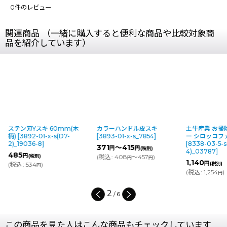
0
件のレビュー
関連商品 （一緒に購入すると便利な商品や比較対象商
品を紹介しています）
ステン刃Yスキ 60mm(木
カラーハンドル皮スキ
土牛産業 お掃
柄)
[
3892-01-x-s(D7-
[
3893-01-x-s_7854
]
ー シロッコフ
2)_19036-8
]
[
8338-03-5-s
371
～415
円
円
(税別)
4)_03787
]
485
円
(税別)
(
税込
:
408
～457
)
円
円
1,140
円
(
税込
:
534
)
(税別)
円
(
税込
:
1,254
)
円
2
/
6
この商品を見た人はこんな商品もチェックしています