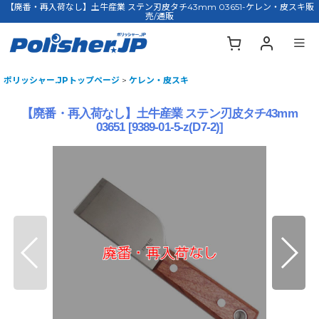
【廃番・再入荷なし】土牛産業 ステン刃皮タチ43mm 03651-ケレン・皮スキ販
売/通販
ポリッシャー.JPトップページ
>
ケレン・皮スキ
【廃番・再入荷なし】土牛産業 ステン刃皮タチ43mm
03651
[
9389-01-5-z(D7-2)
]