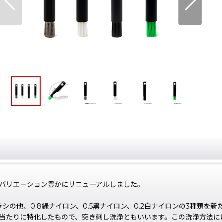
バリエーション豊かにリニューアルしました。
シの他、0.8緑ナイロン、0.5⿊ナイロン、0.2⽩ナイロンの3種類
当たりに特化したもので、突き刺し洗浄ともいいます。この洗浄⽅法に