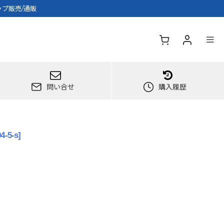
ップ販売/通販
問い合せ
購入履歴
4-5-s
]