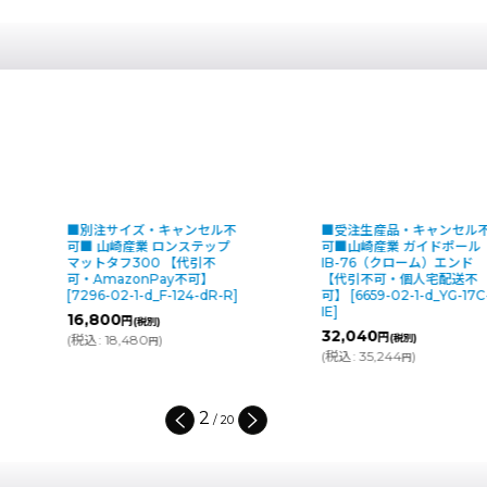
■別注サイズ・キャンセル不
■受注生産品・キャンセル
可■ 山崎産業 ロンステップ
可■山崎産業 ガイドポール
マットタフ300 【代引不
IB-76（クローム）エンド
可・AmazonPay不可】
【代引不可・個人宅配送不
[
7296-02-1-d_F-124-dR-R
]
可】
[
6659-02-1-d_YG-17C
IE
]
16,800
円
(税別)
32,040
円
(
税込
:
18,480
)
(税別)
円
(
税込
:
35,244
)
円
2
/
20