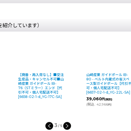
を紹介しています）
山崎産業 ガイドポール IB-
■受注生産品・キャンセル
80 - ベルト内蔵式の省スペ
可■山崎産業 ガイドポール
ース型ガイドポール【代引不
80-DS8511V(サイン) - 80-
可・個人宅配送不可】
5000シリーズ用サインパネ
[
6657-02-1-d_YG-22L-SA
]
ル【代引不可・個人宅配送
可】
[
6485-02-1-d_YG-36L
39,060
円
(税別)
PC
]
(
税込
:
42,966
)
円
7,840
～10,360
円
円
(税別
(
税込
:
8,624
～11,396
)
円
円
4
/
5