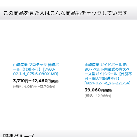
この商品を見た人はこんな商品もチェックしています
山崎産業 プロテック 伸縮ポ
山崎産業 ガイドポール IB-
ール【代引不可】
[
7460-
80 - ベルト内蔵式の省スペ
02-1-d_C75-6-090X-MB
]
ース型ガイドポール【代引不
可・個人宅配送不可】
3,710
～12,460
円
円
(税別)
[
6657-02-1-d_YG-22L-SA
]
(
税込
:
4,081
～13,706
)
円
円
39,060
円
(税別)
(
税込
:
42,966
)
円
関連グループ