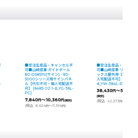
不
■受注生産品・キャンセル不
■受注生産品・キャンセ
可■山崎産業 ガイドポール
可■山崎産業 リサイク
80-DS8511V(サイン) - 80-
ックス屋外用【代引不可
5000シリーズ用サインパネ
人宅配送不可】
[
527-02
-
ル【代引不可・個人宅配送不
d_YW-384L-ID
]
可】
[
6485-02-1-d_YG-36L-
38,430
～57,960
円
PC
]
(税別)
7,840
～10,360
円
円
(税別)
(
税込
:
42,273
～63,756
円
(
税込
:
8,624
～11,396
)
円
円