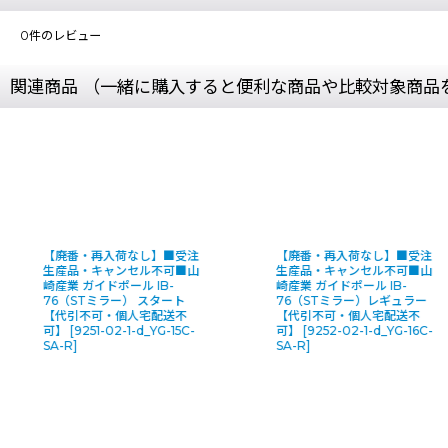
0
件のレビュー
関連商品 （一緒に購入すると便利な商品や比較対象商品
【廃番・再入荷なし】■受注
【廃番・再入荷なし】■受注
生産品・キャンセル不可■山
生産品・キャンセル不可■山
崎産業 ガイドポール IB-
崎産業 ガイドポール IB-
76（STミラー）レギュラー
76（STミラー）エンド【代
【代引不可・個人宅配送不
引不可・個人宅配送不可】
可】
[
9252-02-1-d_YG-16C-
[
6658-02-1-d_YG-17C-SA
]
SA-R
]