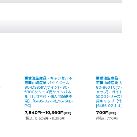
不
■受注生産品・キャンセル不
■受注生産品・キャンセ
可■山崎産業 ガイドポール
可■山崎産業 ガイドポ
80-860TC(サイン取付用キ
80-5000R(再生ゴムタ
ャップ) - ガイドポール80-
プ)/ 80-5000(注水タイ
不
5000シリーズ用パネル取付
屋外で便利な雨天対応ガ
-
用キャップ【代引不可】
ポール【代引不可】
[
64
[
6486-02-1-d_YG-39L-PC
]
02-1-d_YG-26L-PC
]
700
26,600
円
円
)
(税別)
(税別)
(
税込
:
770
)
(
税込
:
29,260
)
円
円