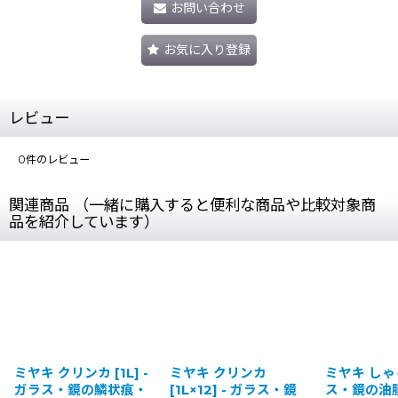
お問い合わせ
お気に入り登録
レビュー
0
件のレビュー
関連商品 （一緒に購入すると便利な商品や比較対象商
品を紹介しています）
 クリンカ [1L] -
ミヤキ クリンカ
ミヤキ しゃらく - 
ス・鏡の鱗状痕・
[1L×12] - ガラス・鏡
ス・鏡の油膜/水ア