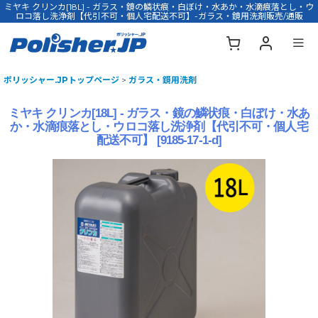
ミヤキ クリンカ[18L] - ガラス・鏡の鱗状痕・白ぼけ・水あか・水滴痕落とし・ウ
ロコ落し洗浄剤【代引不可・個人宅配送不可】-ガラス・鏡用洗剤販売/通販
ポリッシャー.JPトップページ
>
ガラス・鏡用洗剤
ミヤキ クリンカ[18L] - ガラス・鏡の鱗状痕・白ぼけ・水あ
か・水滴痕落とし・ウロコ落し洗浄剤【代引不可・個人宅
配送不可】
[
9185-17-1-d
]