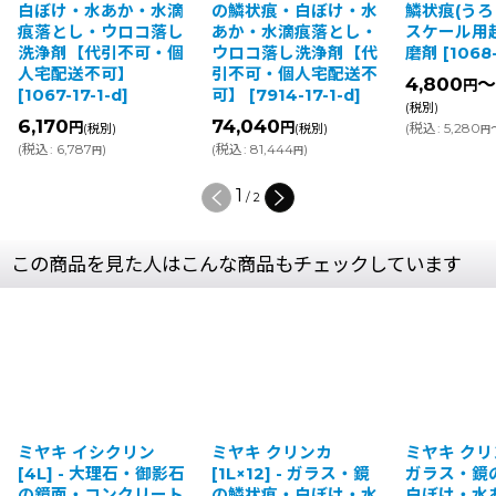
け・水あか・水滴
の鱗状痕・白ぼけ・水
鱗状痕(うろこ)/シ
とし・ウロコ落し
あか・水滴痕落とし・
スケール用超微粒
剤【代引不可・個
ウロコ落し洗浄剤【代
磨剤
[
1068-17-12-
配送不可】
引不可・個人宅配送不
4,800
～4,970
円
7-17-1-d
]
可】
[
7914-17-1-d
]
(税別)
70
74,040
円
円
(
税込
:
5,280
～5,467
(税別)
(税別)
円
円
6,787
)
(
税込
:
81,444
)
円
円
2
/
2
この商品を見た人はこんな商品もチェックしています
ミヤキ イシクリン
ミヤキ クリンカ
ミヤキ クリンカ
[4L] - 大理石・御影石
[1L×12] - ガラス・鏡
ガラス・鏡
の鏡面・コンクリート
の鱗状痕・白ぼけ・水
白ぼけ・水