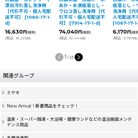
漂白汚れ落し洗浄剤
あか・水滴痕落とし・
痕落とし・
【代引不可・個人宅配
ウロコ落し洗浄剤【代
洗浄剤【代
送不可】
[
1060-17-1-
引不可・個人宅配送不
人宅配送不
d
]
可】
[
7914-17-1-d
]
[
1067-17-1
16,630
74,040
6,170
円
円
円
(税別)
(税別)
(税別
(
税込
:
18,293
)
(
税込
:
81,444
)
(
税込
:
6,787
)
円
円
円
1
/
23
関連グループ
ミヤキ
New Arrival！新着商品をチェック！
温泉・スーパー銭湯・大浴場・健康ランドなどの温浴施設メンテ
ナンス用品