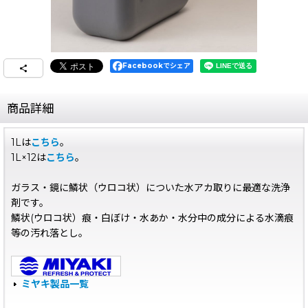
Facebookでシェア
商品詳細
1Lは
こちら
。
1L×12は
こちら
。
ガラス・鏡に鱗状（ウロコ状）についた水アカ取りに最適な洗浄
剤です。
鱗状(ウロコ状）痕・白ぼけ・水あか・水分中の成分による水滴痕
等の汚れ落とし。
ミヤキ製品一覧