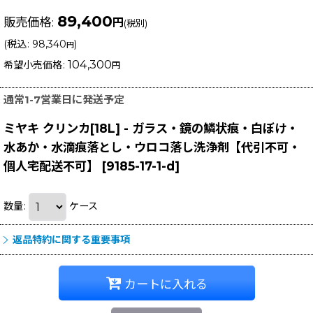
89,400
販売価格
:
円
(税別)
(
税込
:
98,340
)
円
104,300
希望小売価格
:
円
通常1-7営業日に発送予定
ミヤキ クリンカ[18L] - ガラス・鏡の鱗状痕・白ぼけ・
水あか・水滴痕落とし・ウロコ落し洗浄剤【代引不可・
個人宅配送不可】
[
9185-17-1-d
]
数量
:
ケース
返品特約に関する重要事項
カートに入れる