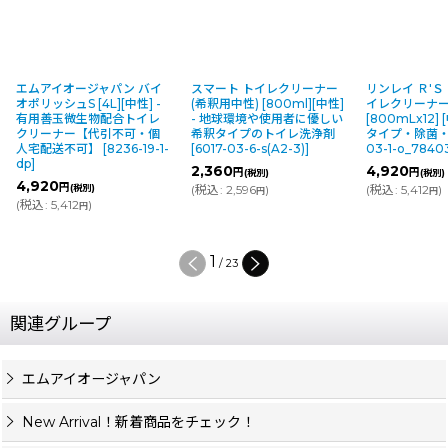
エムアイオージャパン バイ
スマート トイレクリーナー
リンレイ Ｒ'Ｓ
オポリッシュS [4L][中性] -
(希釈用中性) [800ml][中性]
イレクリーナ
有用善玉微生物配合トイレ
- 地球環境や使用者に優しい
[800mLx12] 
クリーナー【代引不可・個
希釈タイプのトイレ洗浄剤
タイプ・除菌
人宅配送不可】
[
8236-19-1-
[
6017-03-6-s(A2-3)
]
03-1-o_7840
dp
]
2,360
4,920
円
円
(税別)
(税別)
4,920
円
(税別)
(
税込
:
2,596
)
(
税込
:
5,412
)
円
円
(
税込
:
5,412
)
円
1
/
23
関連グループ
エムアイオージャパン
New Arrival！新着商品をチェック！