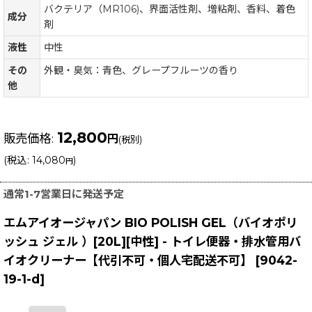
バクテリア（MR106)、界面活性剤、増粘剤、香料、着色
成分
剤
液性
中性
その
外観・臭気：青色、グレープフルーツの香り
他
12,800
販売価格
:
円
(税別)
(
税込
:
14,080
)
円
通常1-7営業日に発送予定
エムアイオージャパン BIO POLISH GEL（バイオポリ
ッシュ ジェル ）[20L][中性] - トイレ便器・排水管用バ
イオクリーナー【代引不可・個人宅配送不可】
[
9042-
19-1-d
]