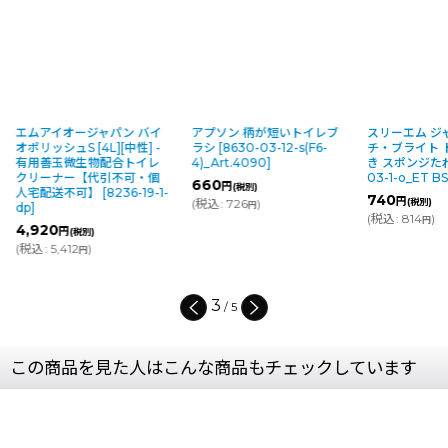
パン バイ
アプソン 柄が短いトイレブ
スリーエム ジャパン スコッ
ス
][中性] -
ラシ
[
8630-03-12-s(F6-
チ・ブライト トイレ用 柄つ
ラ
配合トイレ
4)_Art.4090
]
き スポンジたわし
[
7741-
4)
]
引不可・個
03-1-o_ET BST
]
660
9
円
(税別)
8236-19-1-
740
円
(
税込
:
726
)
(税別)
(
税
円
(
税込
:
814
)
円
4
/
5
この商品を見た人はこんな商品もチェックしています