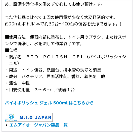
め、設備や浄化槽を傷めず安心してお使い頂けます。
また他社品と比べて１回の使用量が少なく大変経済的です。
(500mLボトル1本で約80台〜160台の便器を洗浄できます。)
■使用方法 便器内部に塗布し、トイレ用のブラシ、またはスポ
ンジで洗浄し、水を流して作業終了です。
■仕様
・商品名 ＢＩＯ ＰＯＬＩＳＨ ＧＥＬ（バイオポリッシュジ
ェル）
・用途 トイレ便器、洗面台、排水管の洗浄と消臭
・成分 バクテリア、界面活性剤、香料、着色剤 他
・液性 中性
・目安使用量 ３〜６mL／便器１台
バイオポリッシュ ジェル 500mLはこちらから
エムアイオージャパン製品一覧