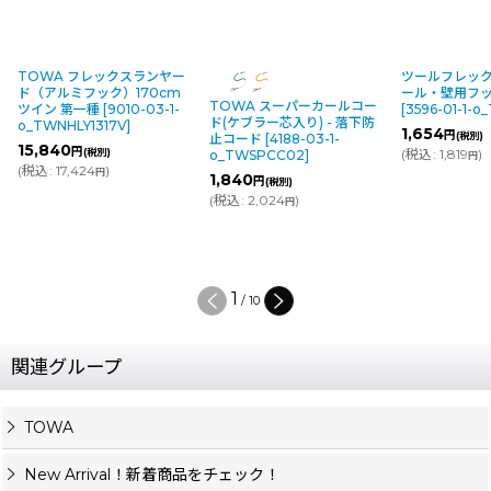
TOWA フレックスランヤー
ツールフレック
ド（アルミフック）170cm
ール・壁用フック
TOWA スーパーカールコー
ツイン 第一種
[
9010-03-1-
[
3596-01-1-o
ド(ケブラー芯入り) - 落下防
o_TWNHLY1317V
]
1,654
円
(税別)
止コード
[
4188-03-1-
15,840
円
(税別)
(
税込
:
1,819
)
o_TWSPCC02
]
円
(
税込
:
17,424
)
円
1,840
円
(税別)
(
税込
:
2,024
)
円
1
/
10
関連グループ
TOWA
New Arrival！新着商品をチェック！