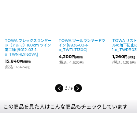
クスランヤー
TOWA ツールランヤードツ
TOWA リストバンド - ツー
T
0cm ツイン
イン
[
8836-03-1-
ルの落下防止に
[
8833-03-
ロ
-1-
o_TWTLT130C
]
1-o_TWRB030M
]
落
VA
]
1
4,200
1,260
円
円
(税別)
(税別)
1
(
税込
:
4,620
)
(
税込
:
1,386
)
円
円
(
4
/
9
この商品を見た人はこんな商品もチェックしています