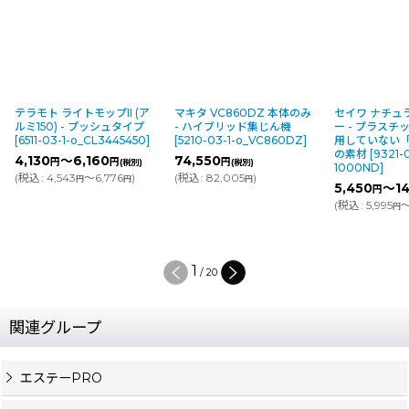
テラモト ライトモップII (ア
マキタ VC860DZ 本体のみ
セイワ ナチュ
ルミ150) - プッシュタイプ
- ハイブリッド集じん機
ー - プラス
[
6511-03-1-o_CL3445450
]
[
5210-03-1-o_VC860DZ
]
用していない
の素材
[
9321-
4,130
～6,160
74,550
円
円
円
(税別)
(税別)
1000ND
]
(
税込
:
4,543
～6,776
)
(
税込
:
82,005
)
円
円
円
5,450
～14
円
(
税込
:
5,995
～
円
1
/
20
関連グループ
エステーPRO