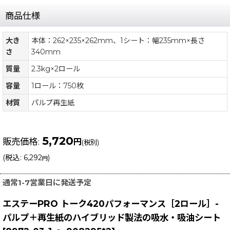
商品仕様
大き
本体：262×235×262mm、1シート：幅235mm×長さ
さ
340mm
質量
2.3kg×2ロール
容量
1ロール：750枚
材質
パルプ再生紙
5,720
販売価格
:
円
(税別)
(
税込
:
6,292
)
円
通常1-7営業日に発送予定
エステーPRO トーク420パフォーマンス［2ロール］-
パルプ＋再生紙のハイブリッド製法の吸水・吸油シート