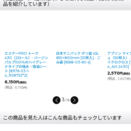
品を紹介しています）
エステーPRO トーク
日本サニパック ポリ袋 45L
アプソン マイ
430［2ロール］- バージン
650×800mm [10枚入] - ご
ュ（50枚入）
パルプ100％のハイグレー
み袋
[
8568-03-60-s
]
イクロクロス
[
ドタイプの吸水・吸油シー
o_Art.2430
]
ト
[
8976-03-1-
2,570
円
(税別)
o_908752*2
]
(
税込
:
2,827
)
円
6,150
円
(税別)
(
税込
:
6,765
)
円
3
/
6
この商品を見た人はこんな商品もチェックしています