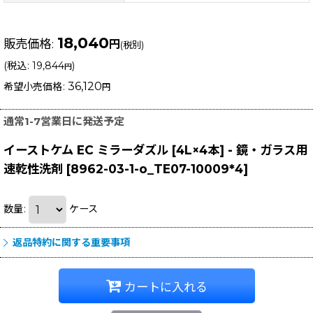
18,040
販売価格
:
円
(税別)
(
税込
:
19,844
)
円
36,120
希望小売価格
:
円
通常1-7営業日に発送予定
イーストケム EC ミラーダズル [4L×4本] - 鏡・ガラス用
速乾性洗剤
[
8962-03-1-o_TE07-10009*4
]
数量
:
ケース
返品特約に関する重要事項
カートに入れる