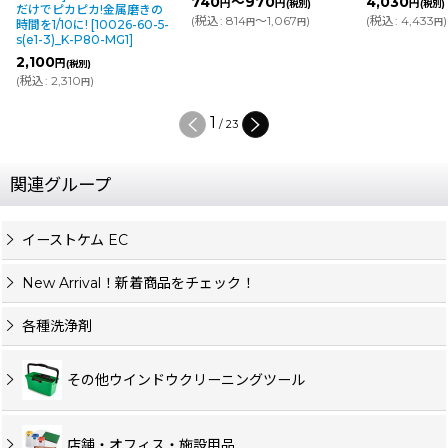
740
～970
4,030
円
円
円
(税別)
(税別)
だけでピカピカ!金属磨きの
(
税込
:
814
～1,067
)
(
税込
:
4,433
)
円
円
円
時間を1/10に!
[
10026-60-5-
s(e1-3)_K-P80-MG1
]
2,100
円
(税別)
(
税込
:
2,310
)
円
1
/
23
関連グループ
イーストケム EC
New Arrival！新着商品をチェック！
各種洗浄剤
その他ウインドウクリーニングツール
店舗・オフィス・施設用品