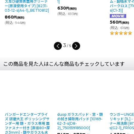
ス及び硬質表面用クリーナ
1
]
ム - 超吸水
ー(原液使用タイプ)
[
8231-
バークロス
[
71
630
円
(税別)
03-12-s(A4-1)_BET10812
]
s(C1-3)
]
(
税込
:
693
)
円
860
円
(税別)
560
(
税込
:
946
)
円
(税別)
円
(
税込
:
616
)
円
3
/
5
この商品を見た人はこんな商品もチェックしています
バンガードエンタープライ
duop ガラスパッド - 窓・鏡
ウンガーUNGE
ズ 研磨大王 ポリッシングサ
の拭き掃除用パッド
[
10169-
リキッド [1L]
ンダー用 鏡・ガラス専用 面
62-3-s(D8-
ナー用洗剤
[
81
ファスナー付き [直径80×厚
2)_750559185000
]
s(G2-1)_FR10
さ3mm] - 鏡やガラスも水