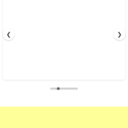
❮
❯
ペンギンワックスのバッテリーマシンをレーダーチャート
で性能比較