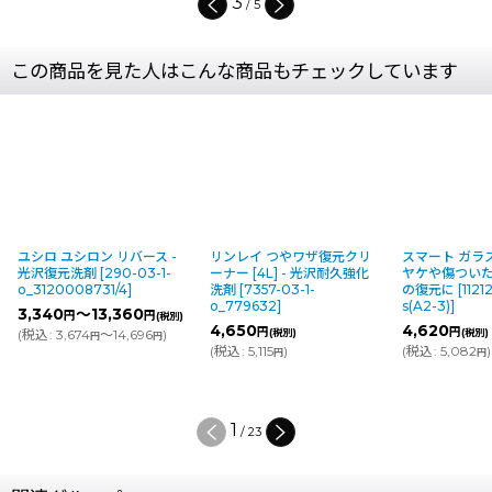
3
/
5
この商品を見た人はこんな商品もチェックしています
ユシロ ユシロン リバース -
リンレイ つやワザ復元クリ
スマート ガラス
光沢復元洗剤
[
290-03-1-
ーナー [4L] - 光沢耐久強化
ヤケや傷つい
o_3120008731/4
]
洗剤
[
7357-03-1-
の復元に
[
1121
o_779632
]
s(A2-3)
]
3,340
～13,360
円
円
(税別)
4,650
4,620
円
円
(
税込
:
3,674
～14,696
)
(税別)
(税別)
円
円
(
税込
:
5,115
)
(
税込
:
5,082
)
円
円
1
/
23