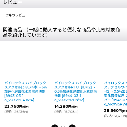
レビュー
0
件のレビュー
関連商品 （一緒に購入すると便利な商品や比較対象商
品を紹介しています）
バイロックス ハイプロック
バイロックス ハイプロック
バイロックス 
スアクセル[3.8L×4本] - 6％
スアクセルRTU［1L×12］-
スアクセルワイ
加速化過酸化水素除菌洗剤
0.5％加速化過酸化水素除菌
×12] - 0.
[
8943-03-1-
洗剤
[
8944-03-1-
素除菌清拭用
o_VRXVI5C4JN*4
]
o_VRXVI5R1JN*12
]
パー
[
8945-03
o_VRXVI5RWI
23,760
14,280
円
円
(税別)
(税別)
28,560
円
(
税込
:
26,136
)
(
税込
:
15,708
)
(税
円
円
(
税込
:
31,416
)
円