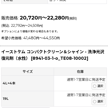
20,720
～22,280
販売価格
:
円
円
(税別)
(
税込
:
22,792
～24,508
)
円
円
オプションにより価格が変わる場合もあります。
41,480
～44,550
希望小売価格
:
円
円
イーストケム コンパクトクリーン＆シャイン - 洗浄光沢
復元剤（水性）
[
8941-03-1-o_TE08-10002
]
サイズ
在庫
通常1-7営業日に発送予定
4L×4本
通常1-7営業日に発送予定
19L