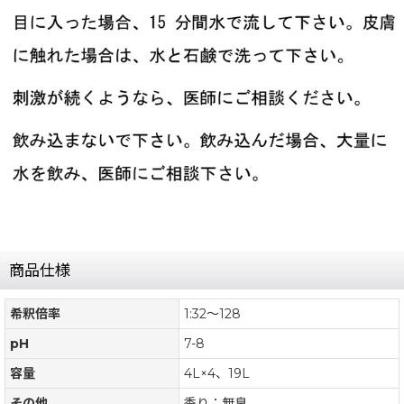
商品仕様
希釈倍率
1:32〜128
pH
7-8
容量
4L×4、19L
その他
香り：無臭