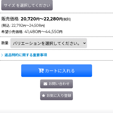
サイズ
を選択してください
販売価格
:
20,720
～22,280
円
円
(税別)
(
税込
:
22,792
～24,508
)
円
円
41,480
～44,550
希望小売価格
:
円
円
数量
:
返品特約に関する重要事項
カートに入れる
お問い合わせ
お気に入り登録