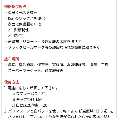
特徴及び利点
・素早く光沢を復元
・既存のワックスを硬化
・表面に保護膜を形成
✓ 耐摩耗性
✓ 防汚性
・再塗布（リコート）及び剥離の頻度を減らす
・ブラックヒールマーク等の頑固な汚れの簡単に取り除く
塗布場所
・病院、宿泊施設、保育所、実験所、水処理施設、 倉庫、工場、
スーパーマーケット、商業施設等
使用方法
1. 用途に応じて希釈して下さい。
a) スプレーバフ 1:32
b) モップ掛け 1:64
c) 自動床洗浄機 1:128
2. バフマシーンと白パッドを使って乾くまで 該当区域（3-5㎡）を
バフ掛けして下さい。十分な光沢が得られたら次の区域へ移り