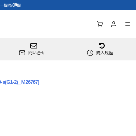
ー販売/通販
問い合せ
購入履歴
0-s(G1-2)_Ｍ26767
]