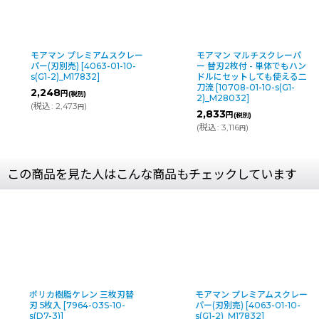
モアマン プレミアムスクレー
モアマン マルチスクレーパ
パー(刃別売)
[
4063-01-10-
ー 替刃2枚付 - 単体でもハン
s(G1-2)_M17832
]
ドルにセットしても使える二
刀流
[
10708-01-10-s(G1-
2,248
円
(税別)
2)_M28032
]
(
税込
:
2,473
)
円
2,833
円
(税別)
(
税込
:
3,116
)
円
この商品を見た人はこんな商品もチェックしています
モアマン プレミアムスクレー
ナルビー スクレーパー替刃
パー(刃別売)
[
4063-01-10-
ステンレス三枚刃 (20枚入)
s(G1-2)_M17832
]
[
5121-03-10-s(D7-2)_AGH-