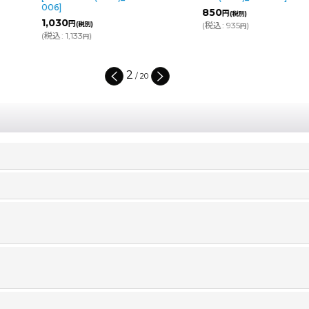
s(G3-2)_TR100
]
850
円
(税別)
4,170
～6,140
円
円
(
税込
:
935
)
(税別)
円
(
税込
:
4,587
～6,754
)
円
円
2
/
20