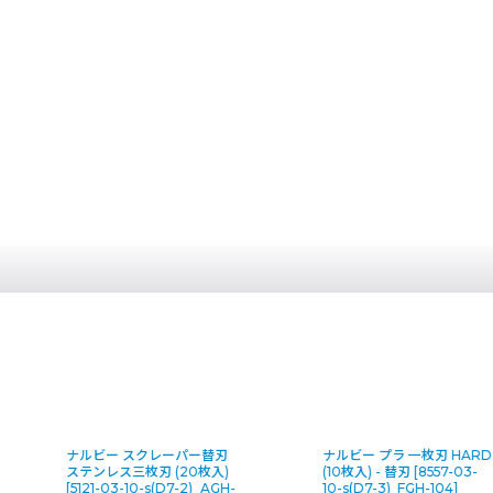
ナルビー プラ 一枚刃 HARD
ウンガーUNGER カーボン
(10枚入) - 替刃
[
8557-03-
チール ガラススクレーパー
10-s(D7-3)_FGH-104
]
替刃(25枚入)
[
1957-03-5-