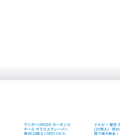
ス
ナルビー 替刃 タフ三枚刃
ウンガーUNGER セーフ
(20枚入) - 折れ線なし・高硬
スクレーパー替刃(5枚)
[
度で強力除去！スクレーパー
03-x-s(G3-2)_SRB20
]