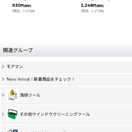
006
]
2,248
円
(税別)
1,030
円
(
税込
:
2,473
)
(税別)
円
(
税込
:
1,133
)
円
関連グループ
モアマン
New Arrival！新着商品をチェック！
清掃ツール
その他ウインドウクリーニングツール