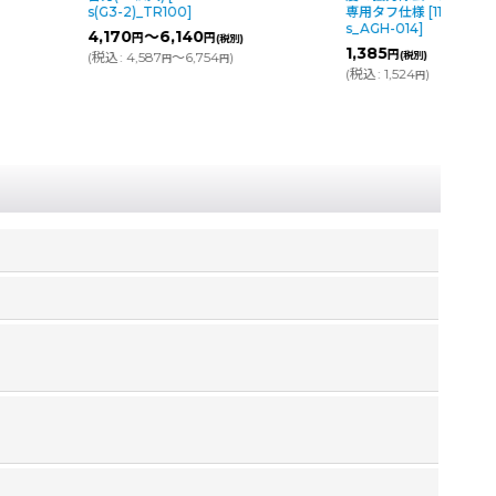
専用タフ仕様
[
11642-03-10-
800
円
(税別)
s_AGH-014
]
(
税込
:
880
)
円
1,385
円
(税別)
(
税込
:
1,524
)
円