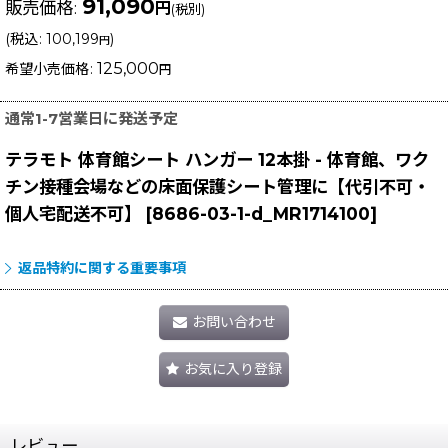
91,090
販売価格
:
円
(税別)
(
税込
:
100,199
)
円
125,000
希望小売価格
:
円
通常1-7営業日に発送予定
テラモト 体育館シート ハンガー 12本掛 - 体育館、ワク
チン接種会場などの床面保護シート管理に【代引不可・
個人宅配送不可】
[
8686-03-1-d_MR1714100
]
返品特約に関する重要事項
お問い合わせ
お気に入り登録
レビュー