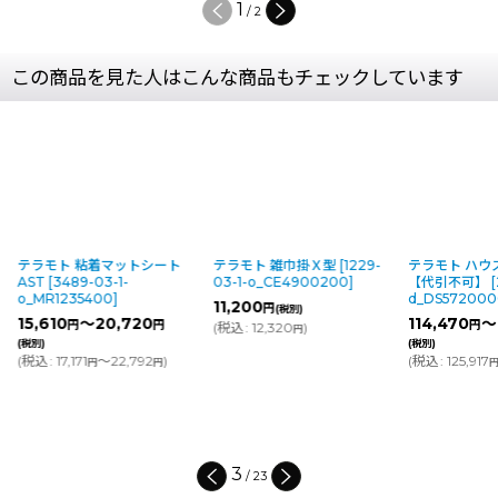
1
/
2
この商品を見た人はこんな商品もチェックしています
テラモト 粘着マットシート
テラモト 雑巾掛Ｘ型
[
1229-
テラモト ハウ
AST
[
3489-03-1-
03-1-o_CE4900200
]
【代引不可】
[
o_MR1235400
]
d_DS572000
11,200
円
(税別)
15,610
～20,720
114,470
～
円
円
円
(
税込
:
12,320
)
円
(税別)
(税別)
(
税込
:
17,171
～22,792
)
(
税込
:
125,917
円
円
3
/
23