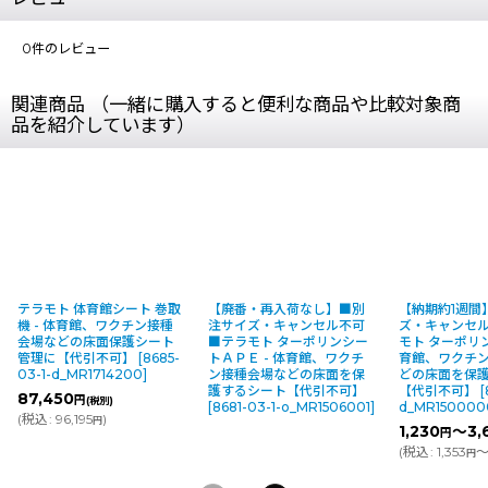
0
件のレビュー
関連商品 （一緒に購入すると便利な商品や比較対象商
品を紹介しています）
テラモト 体育館シート 巻取
【廃番・再入荷なし】■別
【納期約1週間
機 - 体育館、ワクチン接種
注サイズ・キャンセル不可
ズ・キャンセ
会場などの床面保護シート
■テラモト ターポリンシー
モト ターポリン
管理に【代引不可】
[
8685-
トＡＰＥ - 体育館、ワクチ
育館、ワクチ
03-1-d_MR1714200
]
ン接種会場などの床面を保
どの床面を保
護するシート【代引不可】
【代引不可】
[
87,450
円
(税別)
[
8681-03-1-o_MR1506001
]
d_MR150000
(
税込
:
96,195
)
円
1,230
～3,
円
(
税込
:
1,353
～
円