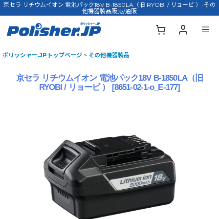
京セラ リチウムイオン 電池パック18V B-1850LA（旧 RYOBI / リョービ ）-その
他機器製品販売/通販
ポリッシャー.JPトップページ
>
その他機器製品
京セラ リチウムイオン 電池パック18V B-1850LA（旧
RYOBI / リョービ ）
[
8651-02-1-o_E-177
]