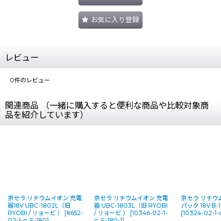
お気に入り登録
レビュー
0
件のレビュー
関連商品 （一緒に購入すると便利な商品や比較対象商
品を紹介しています）
京セラ リチウムイオン 充電
京セラ リチウムイオン 充電
京セラ リチウ
器18V UBC-1802L（旧
器 UBC-1803L（旧 RYOBI
パック 18V B-1
RYOBI / リョービ ）
[
8652-
/ リョービ ）
[
10346-02-1-
[
10324-02-1-o
02-1-o_E-180
]
o_E-180-1
]