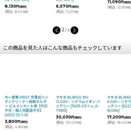
11,090
円
(税別
8,130
6,570
円
円
(税別)
(税別)
(
税込
:
12,199
)
円
(
税込
:
8,943
)
(
税込
:
7,227
)
円
円
2
/
3
この商品を見た人はこんな商品もチェックしています
大一産業 FIRST 充電式ハン
マキタ BL18120 18V
マキタ BL1860
ディクリーナー収納ホルダ
12.0Ah - リチウムイオン バ
6.0Ah - リ
ー ビルメンカート用【代引
ッテリー
[
11455-03-1-o_A-
ッテリー
[
522
不可・個人宅配送不可】
79815
]
60464
]
[
4522-52-1-d
]
30,030
17,200
円
円
(税別)
(税別
3,800
円
(税別)
(
税込
:
33,033
)
(
税込
:
18,920
円
(
税込
:
4,180
)
円