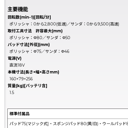
主要機能
回転数(min-1)[回転/分]
ポリッシャ：0から2,800(低速)／サンダ：0から9,500(高速)
取付工具寸法 許容最大(mm)
ポリッシャ：Φ80／サンダ：Φ50
パッド寸法[外径](mm)
ポリッシャ：Φ75／サンダ：Φ46
電源(V)
直流18V
本機寸法(長さ×幅×高さmm)
160×79×256
質量(kg)[バッテリ含]
1.5
標準付属品
パッド75(マジック式]・スポンジパッド80(黄/白)・ウールパッ