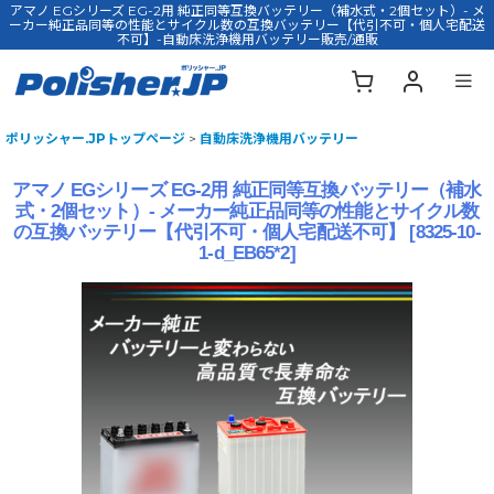
アマノ EGシリーズ EG-2用 純正同等互換バッテリー（補水式・2個セット）- メ
ーカー純正品同等の性能とサイクル数の互換バッテリー【代引不可・個人宅配送
不可】-自動床洗浄機用バッテリー販売/通販
ポリッシャー.JPトップページ
>
自動床洗浄機用バッテリー
アマノ EGシリーズ EG-2用 純正同等互換バッテリー（補水
式・2個セット）- メーカー純正品同等の性能とサイクル数
の互換バッテリー【代引不可・個人宅配送不可】
[
8325-10-
1-d_EB65*2
]