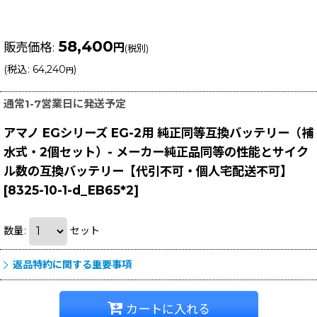
58,400
販売価格
:
円
(税別)
(
税込
:
64,240
)
円
通常1-7営業日に発送予定
アマノ EGシリーズ EG-2用 純正同等互換バッテリー（補
水式・2個セット）- メーカー純正品同等の性能とサイク
ル数の互換バッテリー【代引不可・個人宅配送不可】
[
8325-10-1-d_EB65*2
]
数量
:
セット
返品特約に関する重要事項
カートに入れる