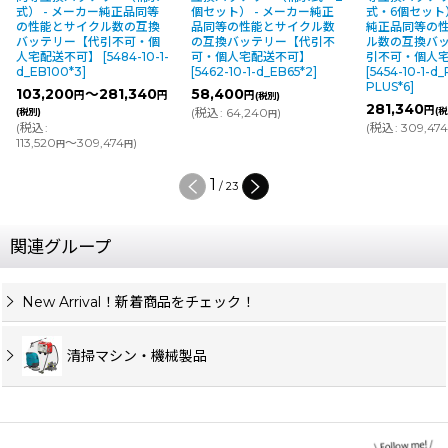
式） - メーカー純正品同等
個セット） - メーカー純正
式・6個セット）
の性能とサイクル数の互換
品同等の性能とサイクル数
純正品同等の
バッテリー【代引不可・個
の互換バッテリー【代引不
ル数の互換バ
人宅配送不可】
[
5484-10-1-
可・個人宅配送不可】
引不可・個人
d_EB100*3
]
[
5462-10-1-d_EB65*2
]
[
5454-10-1-
PLUS*6
]
103,200
～281,340
58,400
円
円
円
(税別)
281,340
円
(
税込
:
64,240
)
(税
(税別)
円
(
税込
:
(
税込
:
309,47
113,520
～309,474
)
円
円
1
/
23
関連グループ
New Arrival！新着商品をチェック！
清掃マシン・機械製品