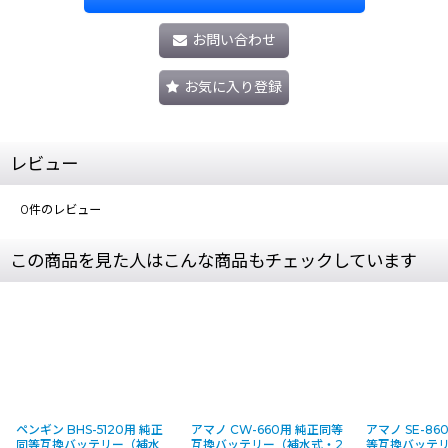
お問い合わせ
お気に入り登録
レビュー
0
件のレビュー
この商品を見た人はこんな商品もチェックしています
ペンギン BHS-5120用 純正
アマノ CW-660用 純正同等
アマノ SE-86
同等互換バッテリー（補水
互換バッテリー（補水式・2
等互換バッテ