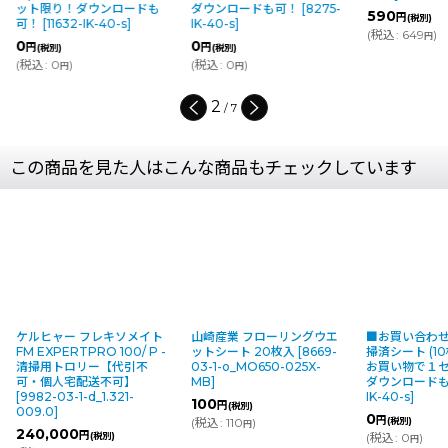
ット限り！ダウンロードも
ダウンロードも可！
[
8275-
590
円
(税別)
可！
[
11632-IK-40-s
]
IK-40-s
]
(
税込
:
649
)
円
0
0
円
円
(税別)
(税別)
(
税込
:
0
)
(
税込
:
0
)
円
円
2
/
7
この商品を見た人はこんな商品もチェックしています
ケルヒャー フレキソメイト
山崎産業 フローリングウエ
■お買い合わ
FM EXPERTPRO 100/ P -
ットシート 20枚入
[
8669-
掃済シート (10
清掃用トロリー【代引不
03-1-o_MO650-025X-
お買い物で１
可・個人宅配送不可】
MB
]
ダウンロード
[
9982-03-1-d_1.321-
IK-40-s
]
100
円
(税別)
009.0
]
0
円
(
税込
:
110
)
(税別)
円
240,000
円
(税別)
(
税込
:
0
)
円