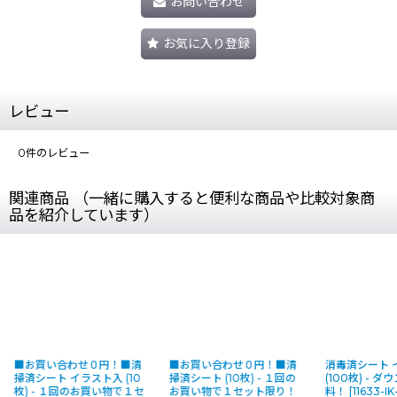
お問い合わせ
お気に入り登録
レビュー
0
件のレビュー
関連商品 （一緒に購入すると便利な商品や比較対象商
品を紹介しています）
■お買い合わせ０円！■清
■お買い合わせ０円！■清
消毒済シート 
掃済シート イラスト入 (10
掃済シート (10枚) - １回の
(100枚) - 
枚) - １回のお買い物で１セ
お買い物で１セット限り！
料！
[
11633-IK