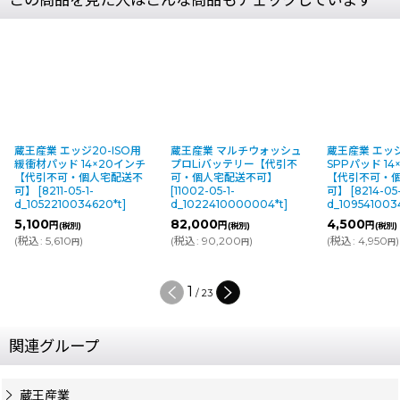
蔵王産業 エッジ20-ISO用
蔵王産業 マルチウォッシュ
蔵王産業 エッジ
緩衝材パッド 14×20インチ
プロLiバッテリー【代引不
SPPパッド 14
【代引不可・個人宅配送不
可・個人宅配送不可】
【代引不可・
可】
[
8211-05-1-
[
11002-05-1-
可】
[
8214-05-
d_1052210034620*t
]
d_1022410000004*t
]
d_109541003
5,100
82,000
4,500
円
円
円
(税別)
(税別)
(税別)
(
税込
:
5,610
)
(
税込
:
90,200
)
(
税込
:
4,950
)
円
円
円
1
/
23
関連グループ
蔵王産業