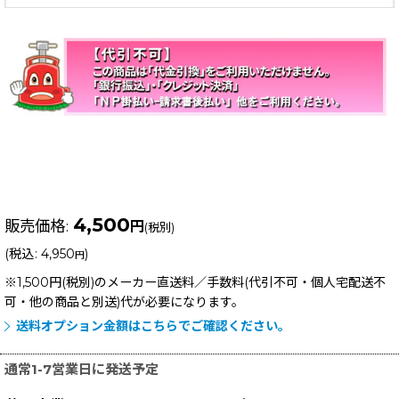
4,500
販売価格
:
円
(税別)
(
税込
:
4,950
)
円
※1,500円(税別)のメーカー直送料／手数料(代引不可・個人宅配送不
可・他の商品と別送)
代が必要になります。
送料オプション金額はこちらでご確認ください。
通常1-7営業日に発送予定