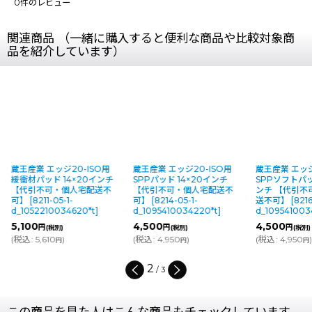
0
件のレビュー
関連商品 （一緒に購入すると便利な商品や比較対象商
品を紹介しています）
蔵王産業 エッジ20-ISO用
蔵王産業 エッジ20-ISO用
蔵王産業 エッジ
緩衝材パッド 14×20インチ
SPPパッド 14×20インチ
SPPソフトパッ
【代引不可・個人宅配送不
【代引不可・個人宅配送不
ンチ 【代引不
可】
[
8211-05-1-
可】
[
8214-05-1-
送不可】
[
8216
d_1052210034620*t
]
d_1095410034220*t
]
d_109541003
5,100
4,500
4,500
円
円
円
(税別)
(税別)
(税別)
(
税込
:
5,610
)
(
税込
:
4,950
)
(
税込
:
4,950
)
円
円
円
2
/
3
この商品を見た人はこんな商品もチェックしています