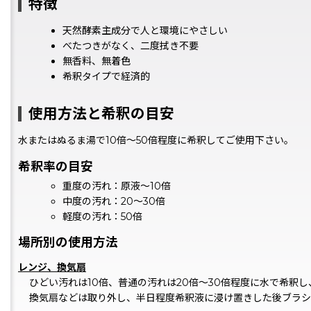
特徴
天然酵素主成分で人と環境にやさしい
べたつきがなく、二度拭き不要
無香料、無着色
希釈タイプで経済的
使用方法と希釈の目安
水またはぬるま湯で10倍〜50倍程度に希釈してご使用下さい。
希釈率の目安
重度の汚れ：原液〜10倍
中度の汚れ：20〜30倍
軽度の汚れ：50倍
場所別の使用方法
レンジ、換気扇
ひどい汚れは10倍、普通の汚れは20倍〜30倍程度に水で希釈
換気扇などは取り外し、半日程度希釈液に浸け置きした後ブラシ