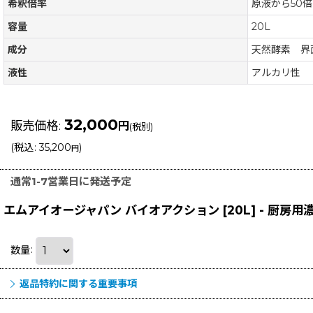
希釈倍率
原液から50倍
容量
20L
成分
天然酵素 界
液性
アルカリ性
32,000
販売価格
:
円
(税別)
(
税込
:
35,200
)
円
通常1-7営業日に発送予定
エムアイオージャパン バイオアクション [20L] - 厨
数量
:
返品特約に関する重要事項