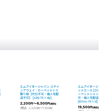
エムアイオージャパン ステイ
エムアイオージャパン 
性
ンアウェイ - カーペットシミ
ットエース [20L] - バ
送
取り剤【代引不可・個人宅配
ーペットシャンプー【代
送不可】
[
466-19-1-dp
]
可・個人宅配送不可】
[
8044-19-1-d
]
2,200
～6,500
円
円
(税別)
19,500
円
(
税込
:
2,420
～7,150
)
(税別)
円
円