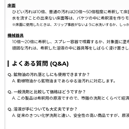
床面
ひどい汚れは10倍、普通の汚れは20倍〜50倍程度に希釈して
水を流すことの出来ない床面等は、バケツの中に希釈液を作りモ
※床面に使用したときは、スリップ事故がないように水洗いするか、しっ
機械器具
10倍〜20倍に希釈し、スプレー容器で噴霧するか、対象面に
頑固な汚れは、希釈した溶液の中に器具等をしばらく浸け置きし
よくある質問 (Q&A)
Q. 鉱物油の汚れ落としにも使用できますか？
A. 動植物油から鉱物油まであらゆる油汚れに対応します。
Q. 一般洗剤と比較して価格はどうですか？
A. この製品は希釈用の原液ですので、市販の洗剤とくらべて経
Q. 溶液が手についても大丈夫ですか？
A. 従来のきつい化学洗剤と違い、安全性の高い商品ですが、原