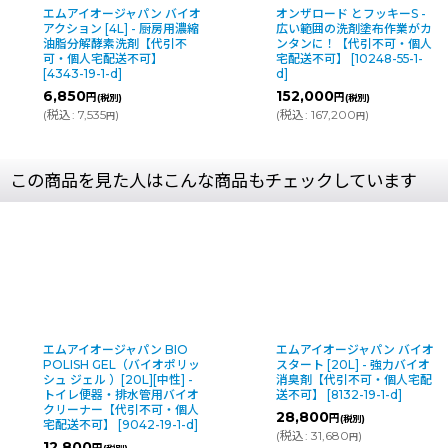
エムアイオージャパン バイオ
オンザロード とフッキーS -
アクション [4L] - 厨房用濃縮
広い範囲の洗剤塗布作業がカ
油脂分解酵素洗剤【代引不
ンタンに！【代引不可・個人
可・個人宅配送不可】
宅配送不可】
[
10248-55-1-
[
4343-19-1-d
]
d
]
6,850
152,000
円
円
(税別)
(税別)
(
税込
:
7,535
)
(
税込
:
167,200
)
円
円
この商品を見た人はこんな商品もチェックしています
エムアイオージャパン BIO
エムアイオージャパン バイオ
POLISH GEL（バイオポリッ
スタート [20L] - 強力バイオ
シュ ジェル ）[20L][中性] -
消臭剤【代引不可・個人宅配
トイレ便器・排水管用バイオ
送不可】
[
8132-19-1-d
]
クリーナー【代引不可・個人
28,800
円
(税別)
宅配送不可】
[
9042-19-1-d
]
(
税込
:
31,680
)
円
12,800