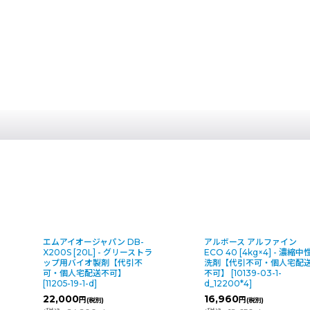
エムアイオージャパン DB-
アルボース アルファイン
X200S [20L] - グリーストラ
ECO 40 [4kg×4] - 濃縮中
ップ用バイオ製剤【代引不
洗剤【代引不可・個人宅配
可・個人宅配送不可】
不可】
[
10139-03-1-
[
11205-19-1-d
]
d_12200*4
]
22,000
16,960
円
円
(税別)
(税別)