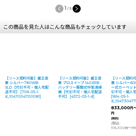
1
/
5
この商品を見た人はこんな商品もチェックしています
【リース契約可能】蔵王産
【リース契約可能】蔵王産
【リース契約
業 シルバー780WB
業 プロスイープ 140XRB -
業 シルバー60
SLD【代引不可・個人宅配
バッテリー駆動式中型清掃
ー式カーペッ
送不可】
[
706-05-1-
機【代引不可・個人宅配送
引不可・個人
d_1047004700081
]
不可】
[
4572-05-1-d
]
[
1614-05-1-
d_10473047
833,000
円
円
(税別)
(
税込
:
916,300
～98
円