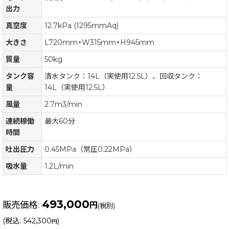
出力
真空度
12.7kPa (1295mmAq)
大きさ
L720mm×W315mm×H945mm
質量
50kg
タンク容
清水タンク：14L（実使用12.5L）、回収タンク：
量
14L（実使用12.5L）
風量
2.7m3/min
連続稼働
最大60分
時間
吐出圧力
0.45MPa（常圧0.22MPa）
吸水量
1.2L/min
493,000
販売価格
:
円
(税別)
(
税込
:
542,300
)
円