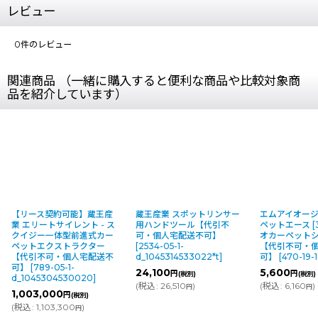
レビュー
0
件のレビュー
関連商品 （一緒に購入すると便利な商品や比較対象商
品を紹介しています）
【リース契約可能】蔵王産
蔵王産業 スポットリンサー
エムアイオージ
業 エリートサイレント - ス
用ハンドツール【代引不
ペットエース [3.
クイジー一体型前進式カー
可・個人宅配送不可】
オカーペット
ペットエクストラクター
[
2534-05-1-
【代引不可・
【代引不可・個人宅配送不
d_1045314533022*t
]
可】
[
470-19-
可】
[
789-05-1-
24,100
5,600
円
円
(税別)
(税別)
d_1045304530020
]
(
税込
:
26,510
)
(
税込
:
6,160
)
円
円
1,003,000
円
(税別)
(
税込
:
1,103,300
)
円