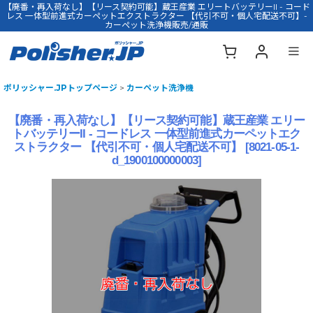
【廃番・再入荷なし】【リース契約可能】蔵王産業 エリートバッテリーII - コード
レス 一体型前進式カーペットエクストラクター 【代引不可・個人宅配送不可】-
カーペット洗浄機販売/通販
ポリッシャー.JPトップページ
>
カーペット洗浄機
【廃番・再入荷なし】【リース契約可能】蔵王産業 エリー
トバッテリーII - コードレス 一体型前進式カーペットエク
ストラクター 【代引不可・個人宅配送不可】
[
8021-05-1-
d_1900100000003
]