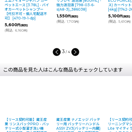
ージャパン カー
リンレイ 消泡液 [800mL] -
ECO FORCE(エコ フォー
[3.78L] - バイ
強力消泡液
[
798-03-6-
ス) カーペットクリーナー
ットシャンプー
s(A8-3)_386038
]
[4kg]
[
1742-26-4-s(A8-2)
]
可・個人宅配送不
1,550
5,100
円
円
(税別)
(税別)
19-1-dp
]
(
税込
:
1,705
)
(
税込
:
5,610
)
円
円
(税別)
60
)
円
4
/
4
この商品を見た人はこんな商品もチェックしています
【リース契約可能】蔵王産
蔵王産業 ナノエッジ バッテ
【リース契約
業 リンスバックPRO - バッ
リー用 バッテリーハンドル
リーニングマシン
テリー式小型濯ぎ洗い機
ASSY ZV3(バッテリー内臓)
Lite マイティ