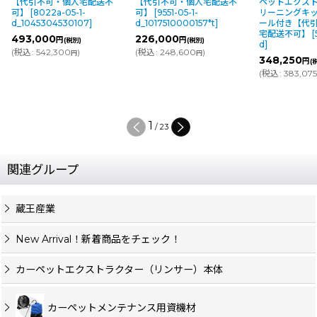
【代引不可・個人宅配送不
【代引不可・個人宅配送不
ペットエクスト
可】
[
8022a-05-1-
可】
[
9551-05-1-
リーニングキッ
d_1045304530107
]
d_1017510000157*t
]
ール付き【代
宅配送不可】
[
493,000
226,000
円
円
(税別)
(税別)
d
]
(
税込
:
542,300
)
(
税込
:
248,600
)
円
円
348,250
円
(
(
税込
:
383,07
1
/
23
関連グループ
蔵王産業
New Arrival！新着商品をチェック！
カーペットエクストラクター（リンサー）本体
カーペットメンテナンス用資機材