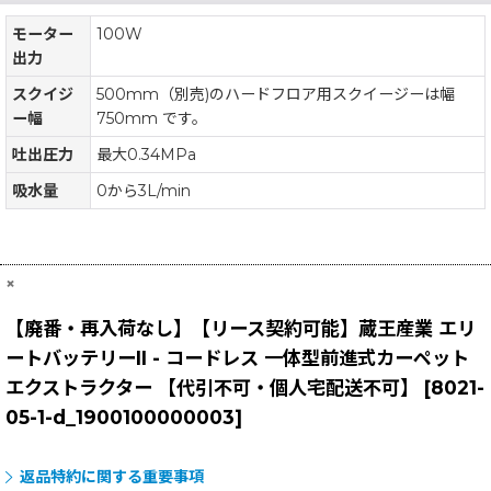
モーター
100W
出力
スクイジ
500mm（別売)のハードフロア用スクイージーは幅
ー幅
750mm です。
吐出圧力
最大0.34MPa
吸水量
0から3L/min
×
【廃番・再入荷なし】【リース契約可能】蔵王産業 エリ
ートバッテリーII - コードレス 一体型前進式カーペット
エクストラクター 【代引不可・個人宅配送不可】
[
8021-
05-1-d_1900100000003
]
返品特約に関する重要事項