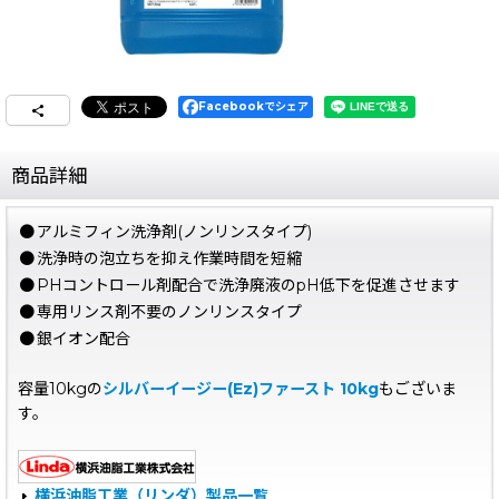
Facebookでシェア
商品詳細
●
アルミフィン洗浄剤(ノンリンスタイプ)
●
洗浄時の泡立ちを抑え作業時間を短縮
●
PHコントロール剤配合で洗浄廃液のpH低下を促進させます
●
専用リンス剤不要のノンリンスタイプ
●
銀イオン配合
容量10kgの
シルバーイージー(Ez)ファースト 10kg
もございま
す。
横浜油脂工業（リンダ）製品一覧