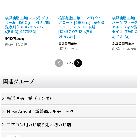
横浜油脂工業(リンダ) グリ
横浜油脂工業(リンダ) クリ
横浜油脂工業(
ラーJr.［500g］- 強力油脂
アコート [480mL] - 室外機
バーＮ ファース
洗浄剤
[
10106-07-20-
アルミフィンコート剤
アルミフィン
s(B6-0)_4575/20
]
[
10497-07-12-s(B6-
タイプ
[
7961-
3)_4924
]
2)_4911/2
]
910
円
(税別)
890
3,220
円
円
(
税込
:
1,001
)
(税別)
(税別)
円
(
税込
:
979
)
(
税込
:
3,542
)
円
円
1
/
23
関連グループ
横浜油脂工業（リンダ）
New Arrival！新着商品をチェック！
エアコン用カビ取り剤／防カビ剤