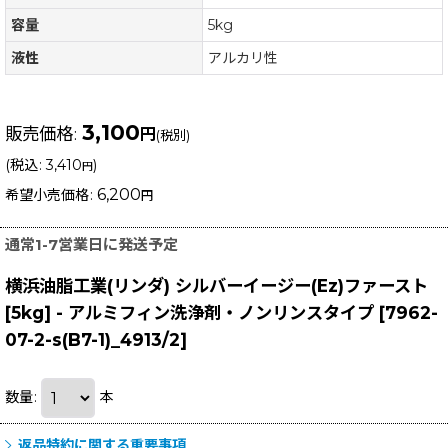
容量
5kg
液性
アルカリ性
3,100
販売価格
:
円
(税別)
(
税込
:
3,410
)
円
6,200
希望小売価格
:
円
通常1-7営業日に発送予定
横浜油脂工業(リンダ) シルバーイージー(Ez)ファースト
[5kg] - アルミフィン洗浄剤・ノンリンスタイプ
[
7962-
07-2-s(B7-1)_4913/2
]
数量
:
本
返品特約に関する重要事項