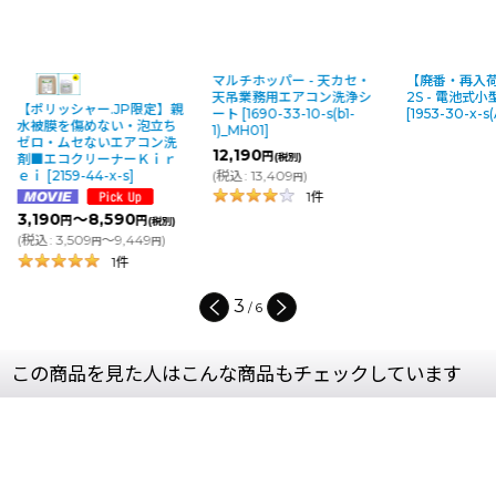
マルチホッパー - 天カセ・
【廃番・再入荷なし】GT-
【廃番・
天吊業務用エアコン洗浄シ
2S - 電池式小型噴霧器
コン洗浄
定】親
ート
[
1690-33-10-s(b1-
[
1953-30-x-s(A8-4)
]
シート
[
1
立ち
1)_MH01
]
ン洗
12,190
円
(税別)
ｉｒ
(
税込
:
13,409
)
円
1
件
税別)
)
円
4
/
6
この商品を見た人はこんな商品もチェックしています