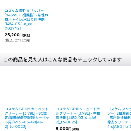
コスケム 酸性ヌリッパー
[946mL×12][酸性] - 粘性お
風呂トイレ/水回り用洗剤
[
1454-03-1-o_co-
0027*12
]
25,200
円
(税別)
(
税込
:
27,720
)
円
この商品を見た人はこんな商品もチェックしています
コスケム GP105 カーペット
コスケム GP106 ニュートラ
コスケム ヌリッ
クリーナー [3.78L] - SC認
ルクリーナー [3.78L] - 中性
ツー) 2倍濃縮タ
定/環境配慮型洗剤/カーペッ
床洗剤
[
4652-03-4-s(A6-
- 高圧洗浄機
ト用
[
4935-03-4-s(A6-
2)_to-0025
]
除去クリーナ
2)_to-0023
]
4-s(A6-2)_tr
5,000
円
(税別)