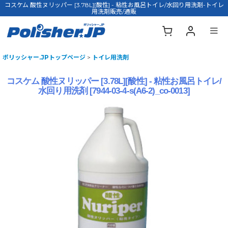
コスケム 酸性ヌリッパー [3.78L][酸性] - 粘性お風呂トイレ/水回り用洗剤-トイレ
用洗剤販売/通販
ポリッシャー.JPトップページ
>
トイレ用洗剤
コスケム 酸性ヌリッパー [3.78L][酸性] - 粘性お風呂トイレ/
水回り用洗剤
[
7944-03-4-s(A6-2)_co-0013
]