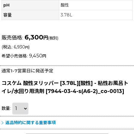
pH
酸性
容量
3.78L
6,300
販売価格
:
円
(税別)
(
税込
:
6,930
)
円
9,450
希望小売価格
:
円
通常1-7営業日に発送予定
コスケム 酸性ヌリッパー [3.78L][酸性] - 粘性お風呂ト
イレ/水回り用洗剤
[
7944-03-4-s(A6-2)_co-0013
]
数量
:
返品特約に関する重要事項