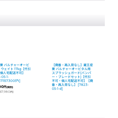
業 バルチャーオービ
【廃番・再入荷なし】蔵王産
 ウェイト 17kg【代引
業 バルチャーオービタル用
個人宅配送不可】
スプラッシュガード(バンパ
-05-1-
ー・ブレードセット)【代引
5711573005*t
]
不可・個人宅配送不可】【廃
番・再入荷なし】
[
7823-
00
円
(税別)
05-1-d
]
67,980
)
円