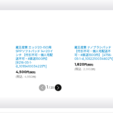
ッジ20-ISO用
蔵王産業 ナノブラシパッド
蔵王産業
ッド 14×20イ
【代引不可・個人宅配送不
クロファ
引不可・個人宅配
可・#直送1500円】
[
4756-
引不可・
送1500円】
05-1-d_1052210034602*t
]
直送15
d_10215
1,820
円
(税別)
034225*t
]
1,120
円
(
税込
:
2,002
)
円
税別)
(
税込
:
1,
0
)
円
2
/
20