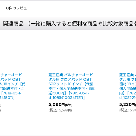
0
件のレビュー
関連商品 （一緒に購入すると便利な商品や比較対象商品
ルチャーオービ
蔵王産業 バルチャーオービ
蔵王産業
パッド OBT
タル用 フロアパッド OBT
タル用 フ
ム 18インチ【代
SPPソフト 18インチ【代引
衝材 18
宅配送不可・#
不可・個人宅配送不可・#直
個人宅配送
】
[
7818-05-1-
送1500円】
[
7819-05-1-
円】
[
782
34180*t
]
d_1095410034175*t
]
d_105221
5,090
5,220
円
円
)
(税別)
)
(
税込
:
5,599
)
(
税込
:
5,7
円