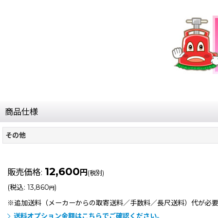
商品仕様
その他
12,600
販売価格
:
円
(税別)
(
税込
:
13,860
)
円
※追加送料（メーカーからの取寄送料／手数料／長尺送料）
代が必
送料オプション金額はこちらでご確認ください。