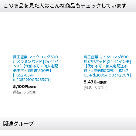
この商品を見た人はこんな商品もチェックしています
ロマグ600
蔵王産業 マイクロマグ600
蔵王産業 エ
[24×14イ
用SPPパッド [24×14インチ]
SPPソフトパ
可・個人宅配
【代引不可・個人宅配送不
ンチ 【代
500円】
可・#直送1500円】
[
11347-
送不可・#直
05-1-d_1095410034270*t
]
[
8216-05-1-
4634*t
]
d_1095410
5,470
円
(税別)
4,500
円
(
税込
:
6,017
)
(
円
(
税込
:
4,95
関連グループ