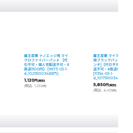
 ナノエッジ用 マイ
蔵王産業 マイクロマグ600
蔵王
イバーパッド 【代
用ブラックパッド [24×14イ
タル
個人宅配送不可・#
ンチ]【代引不可・個人宅配
ノブ
00円】
[
9673-05-1-
送不可・#直送1500円】
【代
10034655*t
]
[
11354-05-1-
可・
d_1017510034670*t
]
05-1
(税別)
5,850
10,
円
232
)
(税別)
円
(
税込
:
6,435
)
(
税
円