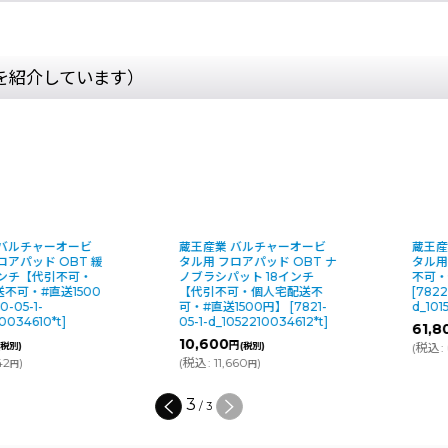
を紹介しています）
 バルチャーオービ
蔵王産業 バルチャーオービ
蔵王産
ロアパッド OBT 緩
タル用 フロアパッド OBT ナ
タル用
インチ【代引不可・
ノブラシパット 18インチ
不可・
不可・#直送1500
【代引不可・個人宅配送不
[
7822
0-05-1-
可・#直送1500円】
[
7821-
d_101
0034610*t
]
05-1-d_1052210034612*t
]
61,8
10,600
円
(税別)
(税別)
(
税込
:
42
)
(
税込
:
11,660
)
円
円
3
/
3