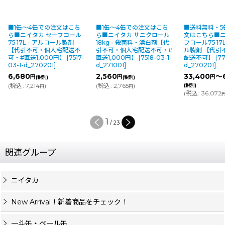
■1缶〜4缶での注文はこち
■1缶〜4缶での注文はこち
■送料無料・5
ら■ニイタカ セーフコール
ら■ニイタカ サニクロール
文はこちら■ニ
75 17L - アルコール製剤
18kg - 殺菌料・漂白剤【代
フコール75 17
【代引不可・個人宅配送不
引不可・個人宅配送不可・#
ル製剤 【代引
可・#直送1,000円】
[
7517-
直送1,000円】
[
7518-03-1-
配送不可】
[
77
03-1-d_270201
]
d_271001
]
d_270201
]
6,680
2,560
33,400
～
円
円
円
(税別)
(税別)
(
税込
:
7,214
)
(
税込
:
2,765
)
(税別)
円
円
(
税込
:
36,072
1
/
23
関連グループ
ニイタカ
New Arrival！新着商品をチェック！
一斗缶・ペール缶