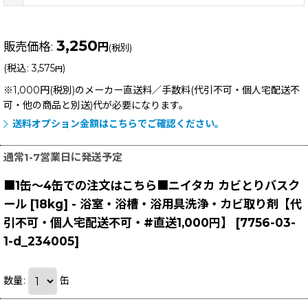
3,250
販売価格
:
円
(税別)
(
税込
:
3,575
)
円
※1,000円(税別)のメーカー直送料／手数料(代引不可・個人宅配送不
可・他の商品と別送)
代が必要になります。
送料オプション金額はこちらでご確認ください。
通常1-7営業日に発送予定
■1缶〜4缶での注文はこちら■ニイタカ カビとりバスク
ール [18kg] - 浴室・浴槽・浴用具洗浄・カビ取り剤【代
引不可・個人宅配送不可・#直送1,000円】
[
7756-03-
1-d_234005
]
数量
:
缶