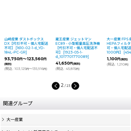
蔵王産業 ジェットマン
大一産業 FPS 極HEPA用
山崎産業 スモー
EC89 - 小型軽量高圧洗浄機
HEPAフィルター【代引不
120【代引不
【代引不可・個人宅配送不
可・個人宅配送不可・直送
不可】
[
606-0
可】
[
1923-05-1-
1000円】
[
4540-52-1-d
]
11C-ID-B
]
d_1017701770089
]
1,100
12,460
円
円
(税別)
(税別
41,650
円
(税別)
(
税込
:
1,210
)
(
税込
:
13,706
円
円
(
税込
:
45,815
)
円
2
/
23
関連グループ
大一産業