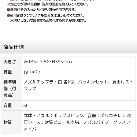
商品仕様
大きさ
W186×D186×H395mm
質量
約1140g
標準装
ノズルチップ赤・白 各1個、パッキンセット、肩掛けスト
備（付
ラップ
属品）
容量
5L
本体・ノズル：ポリプロピレン、容器：ポリエチレン 耐
材質
圧ホース：軟質ビニール樹脂、ノズルパイプ：グラスフ
ァイバー