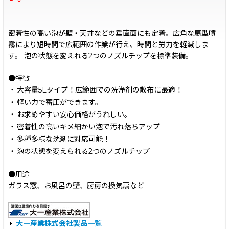
密着性の高い泡が壁・天井などの垂直面にも定着。広角な扇型噴
霧により短時間で広範囲の作業が行え、時間と労力を軽減しま
す。 泡の状態を変えれる2つのノズルチップを標準装備。
●特徴
・
大容量5Lタイプ！広範囲での洗浄剤の散布に最適！
・
軽い力で蓄圧ができます。
・
お求めやすい安心価格がうれしい。
・
密着性の高いキメ細かい泡で汚れ落ちアップ
・
多種多様な洗剤に対応可能！
・
泡の状態を変えられる2つのノズルチップ
●用途
ガラス窓、お風呂の壁、厨房の換気扇など
大一産業株式会社製品一覧