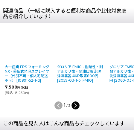
関連商品 （一緒に購入すると便利な商品や比較対象商
品を紹介しています）
大一産業 FPS フォーミング
グロリア FM10 - 耐酸性・耐
グロリア FM50
NX - 蓄圧式発泡スプレイヤ
アルカリ性・耐油仕様 泡洗
耐アルカリ性・
ー【代引不可・個人宅配送
浄噴霧器 #KR取寄800円
洗浄噴霧器 #K
不可】
[
10891-52-1-d
]
[
2059-03-1-o_FM10
]
円
[
2060-03-
7,500
円
(税別)
(
税込
:
8,250
)
円
1
/
2
この商品を見た人はこんな商品もチェックしています