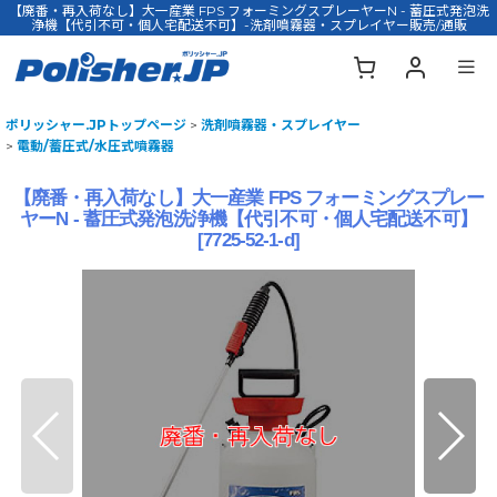
【廃番・再入荷なし】大一産業 FPS フォーミングスプレーヤーN - 蓄圧式発泡洗
浄機【代引不可・個人宅配送不可】-洗剤噴霧器・スプレイヤー販売/通販
ポリッシャー.JPトップページ
>
洗剤噴霧器・スプレイヤー
>
電動/蓄圧式/水圧式噴霧器
【廃番・再入荷なし】大一産業 FPS フォーミングスプレー
ヤーN - 蓄圧式発泡洗浄機【代引不可・個人宅配送不可】
[
7725-52-1-d
]