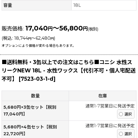
容量
18L
17,040
～56,800
販売価格
:
円
円
(税別)
(
税込
:
18,744
～62,480
)
円
円
オプションにより価格が変わる場合もあります。
■送料無料・3缶以上での注文はこちら■コニシ 水性ス
リークNEW 18L - 水性ワックス【代引不可・個人宅配送
不可】
[
7523-03-1-d
]
数量
在庫
通常1-7営業日に発送予定
5,680円×3缶セット【税別
17,040円】
通常1-7営業日に発送予定
5,680円×4缶セット【税別
22,720円】