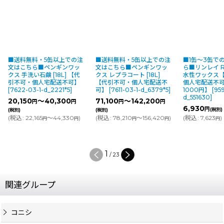
■送料無料・5缶以上での注
■送料無料・5缶以上での注
■1缶〜3缶で
文はこちら■ペンギンワッ
文はこちら■ペンギンワッ
ら■リンレイ RA
クス 手洗い石鹸 [18L] 【代
クス レプラコート [18L]
水性ワックス
引不可・個人宅配送不可】
【代引不可・個人宅配送不
個人宅配送不可
[
7622-03-1-d_2221*5
]
可】
[
7611-03-1-d_6379*5
]
1000円】
[
959
d_551630
]
20,150
～40,300
71,100
～142,200
円
円
円
円
6,930
円
(税別)
(税別)
(税別)
(
税込
:
22,165
～44,330
)
(
税込
:
78,210
～156,420
)
(
税込
:
7,623
)
円
円
円
円
円
1
/
23
関連グループ
コニシ