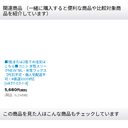
関連商品 （一緒に購入すると便利な商品や比較対象商
品を紹介しています）
■1缶または2缶での注文は
こちら■コニシ 水性スリー
クNEW 18L - 水性ワックス
【代引不可・個人宅配送不
可・#直送1000円】
[
4837-03-1-d
]
5,680
円
(税別)
(
税込
:
6,248
)
円
この商品を見た人はこんな商品もチェックしています