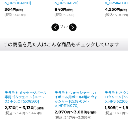
o_HP5004050
]
o_HP5114020
]
o_HP5114030
364
840
4,550
円
円
円
(税別)
(税別)
(税別)
(
税込
:
400
)
(
税込
:
924
)
(
税込
:
5,005
)
円
円
円
2
/
7
この商品を見た人はこんな商品もチェックしています
テラモト メッセージポール
テラモト ウォッシャー - ハ
テラモト ハウ
専用ゴムウェイト
[
2859-
イポール用ポールII用のウォ
ロクリーン
[
35
03-1-o_OT5508560
]
ッシャー
[
6538-03-1-
o_HP5162205
o_HP5114070
]
2,310
～3,130
1,505
～1,
円
円
円
(税別)
2,870
～3,080
円
円
(
税込
:
2,541
～3,443
)
(税別)
(
税込
:
1,656
～
円
円
円
(
税込
:
3,157
～3,388
)
円
円