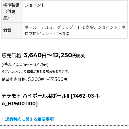
標準装備
ジョイント
（付属
品）
ポール：アルミ、グリップ：TPE樹脂、ジョイント：ポ
材質
ロプロピレン・TPE樹脂
3,640
～12,250
販売価格
:
円
円
(税別)
(
税込
:
4,004
～13,475
)
円
円
オプションにより価格が変わる場合もあります。
5,200
～17,500
希望小売価格
:
円
円
テラモト ハイポール用ポールII
[
7462-03-1-
o_HP5001100
]
返品特約に関する重要事項