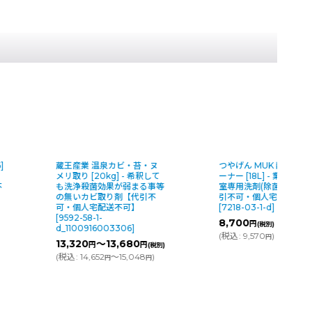
]
蔵王産業 温泉カビ・苔・ヌ
つやげん MUK 酸性バス
メリ取り [20kg] - 希釈して
ーナー [18L] - 業務用酸
不
も洗浄殺菌効果が弱まる事等
室専用洗剤(除菌剤配合)
の無いカビ取り剤【代引不
引不可・個人宅配送不可
可・個人宅配送不可】
[
7218-03-1-d
]
[
9592-58-1-
8,700
円
(税別)
d_1100916003306
]
(
税込
:
9,570
)
円
13,320
～13,680
円
円
(税別)
(
税込
:
14,652
～15,048
)
円
円