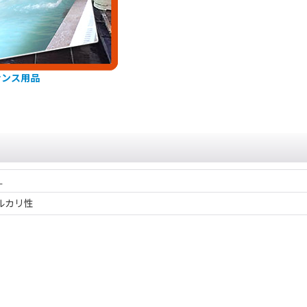
ナンス用品
L
ルカリ性