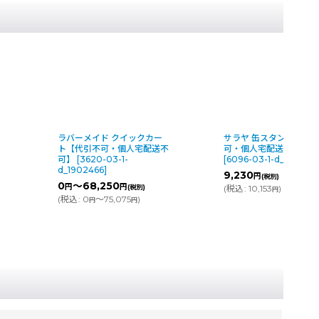
サラヤ 缶スタンド【代引不
ユシロ オフノンH/D - 
不
可・個人宅配送不可】
ル消臭剤【代引不可・
[
6096-03-1-d_71480
]
配送不可】
[
7512-03-1-
dp_3190001921*
]
9,230
円
(税別)
15,160
～18,900
円
円
(
税込
:
10,153
)
円
(
税込
:
16,676
～20,79
円