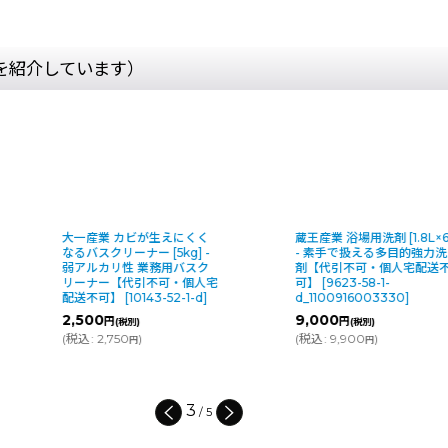
を紹介しています）
大一産業 カビが生えにくく
蔵王産業 浴場用洗剤 [1.8L×6
なるバスクリーナー [5kg] -
- 素手で扱える多目的強力洗
弱アルカリ性 業務用バスク
剤【代引不可・個人宅配送
リーナー【代引不可・個人宅
可】
[
9623-58-1-
配送不可】
[
10143-52-1-d
]
d_1100916003330
]
2,500
9,000
円
円
(税別)
(税別)
(
税込
:
2,750
)
(
税込
:
9,900
)
円
円
3
/
5