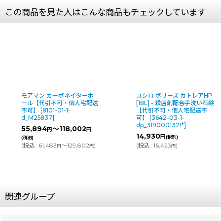
この商品を見た人はこんな商品もチェックしています
ユシロ ポリーズ カトレアHP
ラバーメイド PULSE(パル
[18L] - 殺菌剤配合手洗い石鹸
ス)【代引不可・個人宅配送
【代引不可・個人宅配送不
不可】
[
4693-03-1-
可】
[
3642-03-1-
d_1835528
]
dp_3190001321*
]
13,580
円
(税別)
14,930
円
(税別)
(
税込
:
14,938
)
円
(
税込
:
16,423
)
円
関連グループ