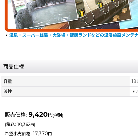
温泉・スーパー銭湯・大浴場・健康ランドなどの温浴施設メンテ
商品仕様
容量
18
液性
ア
9,420
販売価格
:
円
(税別)
(
税込
:
10,362
)
円
17,370
希望小売価格
:
円