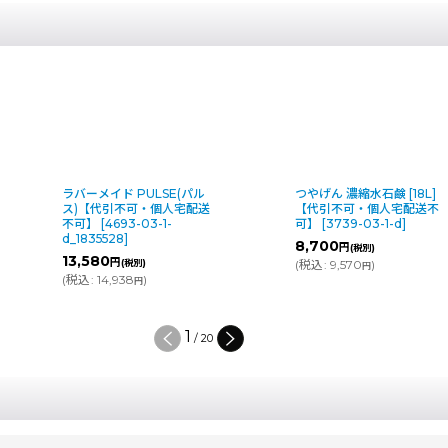
つやげん 濃縮水石鹸 [18L]
ラバーメイド クイックカー
【代引不可・個人宅配送不
ト【代引不可・個人宅配送
可】
[
3739-03-1-d
]
可】
[
3620-03-1-
d_1902466
]
8,700
円
(税別)
0
～68,250
円
円
(
税込
:
9,570
)
(税別)
円
(
税込
:
0
～75,075
)
円
円
2
/
20