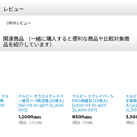
レビュー
0
件のレビュー
関連商品 （一緒に購入すると便利な商品や比較対象商
品を紹介しています）
ナルビー ガラススクレイパ
ナルビー スクレイパー S-
ナルビー 熱反
ー替刃 1〜3枚刃用 (50枚入)
PRO用替刃 (20枚入)
子専用(上級者用
[
1141-03-10-s(D7-2)_AGH-
[
4200-03-10-s(D7-
入)
[
4203-01-
003
]
2)_AGH-007
]
2)_5132-1
]
1,200
850
3,500
円
円
円
(税別)
(税別)
(税別)
(
税込
:
1,320
)
(
税込
:
935
)
(
税込
:
3,850
)
円
円
円