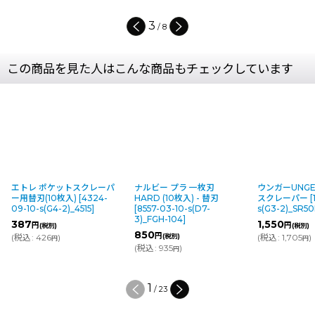
3
/
8
この商品を見た人はこんな商品もチェックしています
エトレ ポケットスクレーパ
ナルビー プラ 一枚刃
ウンガーUNGE
ー用替刃(10枚入)
[
4324-
HARD (10枚入) - 替刃
スクレーパー
[
09-10-s(G4-2)_4515
]
[
8557-03-10-s(D7-
s(G3-2)_SR5
3)_FGH-104
]
387
1,550
円
円
(税別)
(税別)
850
円
(
税込
:
426
)
(税別)
(
税込
:
1,705
)
円
円
(
税込
:
935
)
円
1
/
23