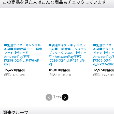
この商品を見た人はこんな商品もチェックしています
■別注サイズ・キャンセル
■別注サイズ・キャンセル
■別注サイズ
不可■ 山崎産業 ニュー吸水
不可■ 山崎産業 ロンステッ
不可■テラモト
マット【代引不可・
プマットタフ300 【代引不
ビアン【代引
AmazonPay不可】
可・AmazonPay不可】
AmazonPa
[
7298-02-1-d_F-176-dR-
[
7296-02-1-d_F-124-dR-
[
7306-03-1-
GR
]
R
]
d_MR034280
15,470
16,800
12,950
円
円
円
(税別)
(税別)
(税別
(
税込
:
17,017
)
(
税込
:
18,480
)
(
税込
:
14,245
円
円
円
1
/
23
関連グループ