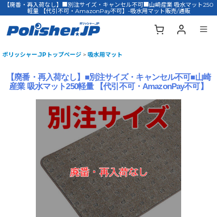
【廃番・再入荷なし】■別注サイズ・キャンセル不可■山崎産業 吸水マット250
軽量 【代引不可・AmazonPay不可】-吸水用マット販売/通販
ポリッシャー.JPトップページ
>
吸水用マット
【廃番・再入荷なし】■別注サイズ・キャンセル不可■山崎
産業 吸水マット250軽量 【代引不可・AmazonPay不可】