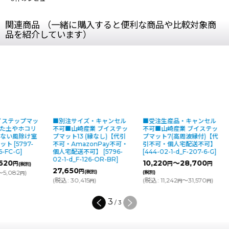
関連商品 （一緒に購入すると便利な商品や比較対象商
品を紹介しています）
イステップマッ
■別注サイズ・キャンセル
■受注生産品・キャンセル
とした土やホコリ
不可■山崎産業 ブイステッ
不可■山崎産業 ブイステッ
さない風除け室
プマット13 (縁なし)【代引
プマット7(高周波縁付)【代
マット
[
5797-
不可・AmazonPay不可・
引不可・個人宅配送不可】
26-FC-G
]
個人宅配送不可】
[
5796-
[
444-02-1-d_F-207-6-G
]
02-1-d_F-126-OR-BR
]
620
10,220
～28,700
円
円
円
(税別)
27,650
円
～5,082
)
(税別)
(税別)
円
(
税込
:
30,415
)
(
税込
:
11,242
～31,570
)
円
円
円
3
/
3