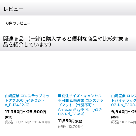
レビュー
0
件のレビュー
関連商品 （一緒に購入すると便利な商品や比較対象商
品を紹介しています）
山崎産業 ロンステップマッ
■別注サイズ・キャンセル
山崎産業 ロンステ
トタフ300
[
449-02-1-
不可■ 山崎産業 ロンステッ
トハイデラックス
[
_F-124-12-G
]
プマット 【代引不可・
02-1-o_F-108-6-G
AmazonPay不可】
[
427-
17,360
～25,900
9,940
～29,3
円
円
円
02-1-d_F-1-dR
]
税別)
(税別)
11,550
円
税込
:
19,096
～28,490
)
(税別)
(
税込
:
10,934
～32
円
円
円
(
税込
:
12,705
)
円