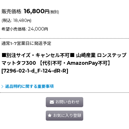
16,800
販売価格
:
円
(税別)
(
税込
:
18,480
)
円
24,000
希望小売価格
:
円
通常1-7営業日に発送予定
■別注サイズ・キャンセル不可■ 山崎産業 ロンステップ
マットタフ300 【代引不可・AmazonPay不可】
[
7296-02-1-d_F-124-dR-R
]
返品特約に関する重要事項
お問い合わせ
お気に入り登録