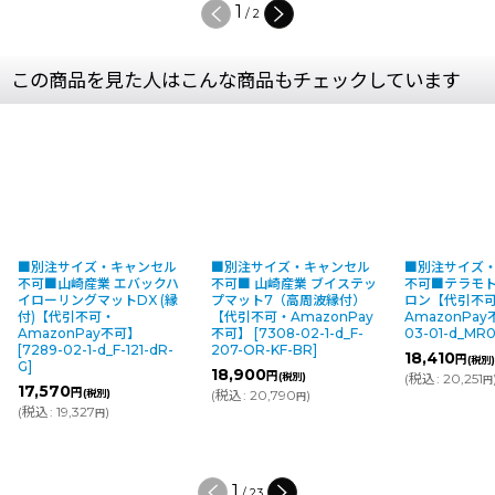
2
/
2
この商品を見た人はこんな商品もチェックしています
■別注サイズ・キャンセル
■別注サイズ・キャンセル
■別注サイズ
不可■山崎産業 エバックハ
不可■ 山崎産業 ブイステッ
不可■テラモト
イローリングマットDX (縁
プマット7（高周波縁付）
ロン【代引不
付)【代引不可・
【代引不可・AmazonPay
AmazonPa
AmazonPay不可】
不可】
[
7308-02-1-d_F-
03-01-d_MR
[
7289-02-1-d_F-121-dR-
207-OR-KF-BR
]
18,410
円
(税別
G
]
18,900
円
(税別)
(
税込
:
20,251
円
17,570
円
(税別)
(
税込
:
20,790
)
円
(
税込
:
19,327
)
円
1
/
23