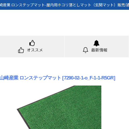
崎産業 ロンステップマット-屋内用ホコリ落としマット（玄関マット）販売/
オススメ
最新情報
山崎産業 ロンステップマット
[
7290-02-1-o_F-1-1-R5GR
]