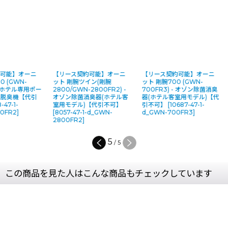
可能】オーニ
【リース契約可能】オーニ
【リース契約可能】オーニ
0 (GWN-
ット 剛腕ツイン(剛腕
ット 剛腕700 (GWN-
 - ホテル専用ポー
2800/GWN-2800FR2) -
700FR3) - オゾン除菌消臭
ン脱臭機【代引
オゾン除菌消臭器(ホテル客
器(ホテル客室用モデル)【代
-47-1-
室用モデル)【代引不可】
引不可】
[
10687-47-1-
00FR2
]
[
8057-47-1-d_GWN-
d_GWN-700FR3
]
2800FR2
]
5
/
5
この商品を見た人はこんな商品もチェックしています