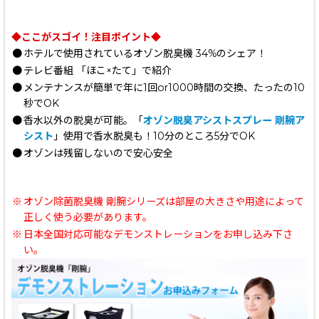
◆ここがスゴイ！注目ポイント◆
●
ホテルで使用されているオゾン脱臭機 34%のシェア！
●
テレビ番組 「ほこ×たて」で紹介
●
メンテナンスが簡単で年に1回or1000時間の交換、たったの10
秒でOK
●
香水以外の脱臭が可能。「
オゾン脱臭アシストスプレー 剛腕ア
シスト
」使用で香水脱臭も！10分のところ5分でOK
●
オゾンは残留しないので安心安全
※
オゾン除菌脱臭機 剛腕シリーズは部屋の大きさや用途によって
正しく使う必要があります。
※
日本全国対応可能なデモンストレーションをお申し込み下さ
い。