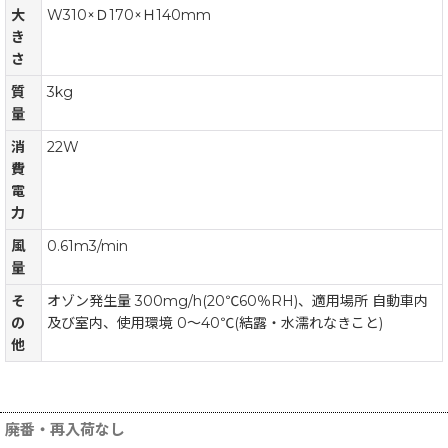
大
W310×Ｄ170×Ｈ140mm
き
さ
質
3kg
量
消
22W
費
電
力
風
0.61m3/min
量
そ
オゾン発生量 300mg/h(20℃60％RH)、適用場所 自動車内
の
及び室内、使用環境 0〜40℃(結露・水濡れなきこと)
他
廃番・再入荷なし