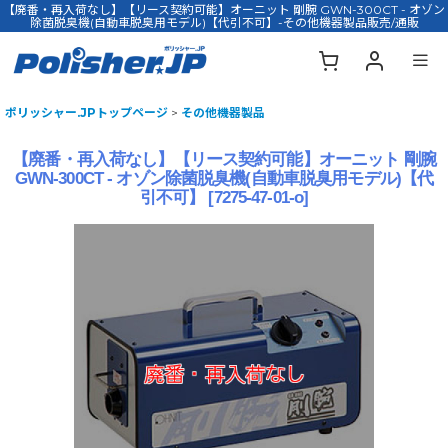
【廃番・再入荷なし】【リース契約可能】オーニット 剛腕 GWN-300CT - オゾン
除菌脱臭機(自動車脱臭用モデル)【代引不可】-その他機器製品販売/通販
ポリッシャー.JPトップページ
>
その他機器製品
【廃番・再入荷なし】【リース契約可能】オーニット 剛腕
GWN-300CT - オゾン除菌脱臭機(自動車脱臭用モデル)【代
引不可】
[
7275-47-01-o
]