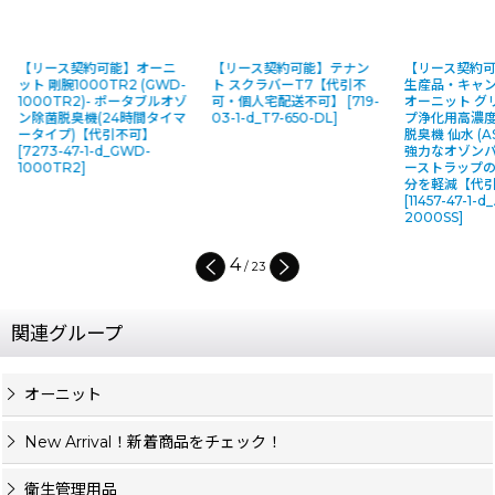
【リース契約可能】オーニ
【リース契約可能】テナン
【リース契約
ット 剛腕1000TR2 (GWD-
ト スクラバーT7【代引不
生産品・キャ
1000TR2)- ポータブルオゾ
可・個人宅配送不可】
[
719-
オーニット グ
ン除菌脱臭機(24時間タイマ
03-1-d_T7-650-DL
]
プ浄化用高濃
ータイプ)【代引不可】
脱臭機 仙水 (AS
[
7273-47-1-d_GWD-
強力なオゾン
1000TR2
]
ーストラップ
分を軽減【代
[
11457-47-1-d
2000SS
]
4
/
23
関連グループ
オーニット
New Arrival！新着商品をチェック！
衛生管理用品