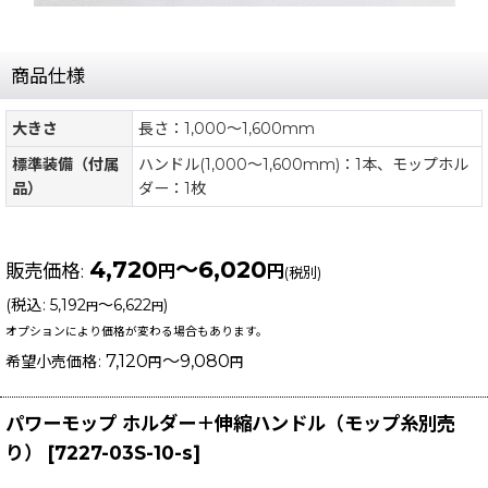
商品仕様
大きさ
長さ：1,000〜1,600mm
標準装備（付属
ハンドル(1,000〜1,600mm)：1本、モップホル
品）
ダー：1枚
4,720
～6,020
販売価格
:
円
円
(税別)
(
税込
:
5,192
～6,622
)
円
円
オプションにより価格が変わる場合もあります。
7,120
～9,080
希望小売価格
:
円
円
パワーモップ ホルダー＋伸縮ハンドル（モップ糸別売
り）
[
7227-03S-10-s
]