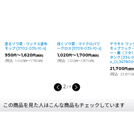
塗るゾウ君 - ワックス塗布
拭くゾウ君 - マイクロパワ
テラモト ワッ
モップ
[
3702-03S-10-s
]
ークロス
[
5709-03S-10-s
]
モップフック
ー・蓋（フタ
950
～1,620
1,020
～1,700
円
円
円
円
(税別)
(税別)
タンク
[
334-0
(
税込
:
1,045
～1,782
)
(
税込
:
1,122
～1,870
)
円
円
円
円
o_CL347800
21,700
円
(税別
(
税込
:
23,870
2
/
7
この商品を見た人はこんな商品もチェックしています