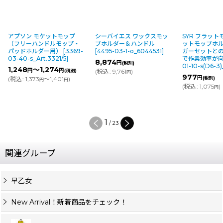
アプソン モケットモップ
シーバイエス ワックスモッ
SYR フラットモ
（フリーハンドルモップ・
プホルダー＆ハンドル
ットモップホ
パッドホルダー用）
[
3369-
[
4495-03-1-o_6044531
]
ガーセットと
03-40-s_Art.3321/5
]
で作業効率が
8,874
円
(税別)
01-10-s(D6-3)
1,248
～1,274
円
円
(税別)
(
税込
:
9,761
)
円
977
円
(
税込
:
1,373
～1,401
)
(税別)
円
円
(
税込
:
1,075
)
円
1
/
23
関連グループ
早乙女
New Arrival！新着商品をチェック！