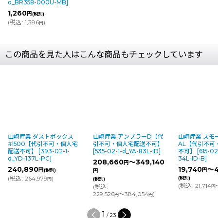
o_BR358-000U-MB
]
1,260
円
(税別)
(
税込
:
1,386
)
円
この商品を見た人はこんな商品もチェックしています
山崎産業 ダストボックス
山崎産業 アンブラーD【代
山崎産業 スモ
#1500【代引不可・個人宅
引不可・個人宅配送不可】
AL【代引不可
配送不可】
[
393-02-1-
[
535-02-1-d_YA-83L-ID
]
不可】
[
615-02
d_YD-137L-PC
]
34L-ID-B
]
208,660
～349,140
円
240,890
19,740
～4
円
円
(税別)
円
(
税込
:
264,979
)
(税別)
円
(税別)
(
税込
:
21,714
(
税込
:
円
229,526
～384,054
)
円
円
1
/
23