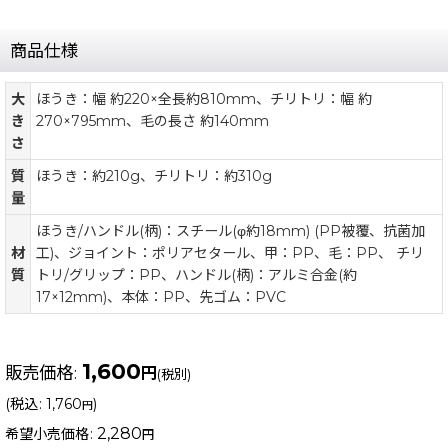
商品仕様
大
ほうき：幅 約220×全長約810mm、チリトリ：幅 約
き
270×795mm、毛の長さ 約140mm
さ
質
ほうき：約210g、チリトリ：約310g
量
ほうき/ハンドル(柄)：スチール(φ約18mm) (PP被覆、抗菌加
材
工)、ジョイント：ポリアセタール、甲：PP、毛：PP、 チリ
質
トリ/グリップ：PP、ハンドル(柄)：アルミ合金(約
17×12mm)、本体：PP、先ゴム：PVC
1,600
販売価格
:
円
(税別)
(
税込
:
1,760
)
円
2,280
希望小売価格
:
円