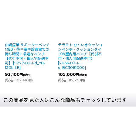
山崎産業 サポーターベンチ
テラモト ひといきクッショ
ME3 - 待合室や診察室での
ンベンチ - クッションタイ
待ち時間に最適なベンチ
プの屋内用ベンチ【代引不
【代引不可・個人宅配送不
可・個人宅配送不可】
可】
[
9277-02-1-d_YB-
[
7066-03-1-
130L-LE
]
d_BC3081000
]
93,100
105,000
円
円
(税別)
(税別)
(
税込
:
102,410
)
(
税込
:
115,500
)
円
円
この商品を見た人はこんな商品もチェックしています