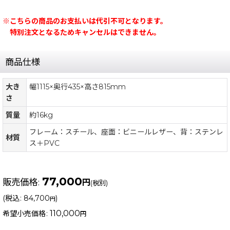
※こちらの商品のお支払いは代引不可となります。
特別注文となるためキャンセルはできません。
商品仕様
大き
幅1115×奥行435×高さ815mm
さ
質量
約16kg
フレーム：スチール、座面：ビニールレザー、背：ステンレ
材質
ス＋PVC
77,000
販売価格
:
円
(税別)
(
税込
:
84,700
)
円
110,000
希望小売価格
:
円