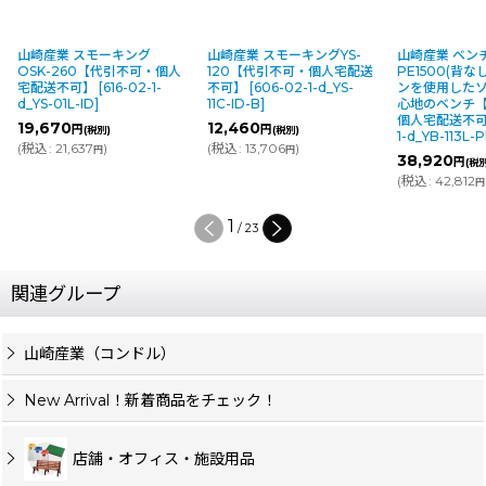
山崎産業 スモーキング
山崎産業 スモーキングYS-
山崎産業 ベンチY
OSK-260【代引不可・個人
120【代引不可・個人宅配送
PE1500(背な
宅配送不可】
[
616-02-1-
不可】
[
606-02-1-d_YS-
ンを使用した
d_YS-01L-ID
]
11C-ID-B
]
心地のベンチ
個人宅配送不
19,670
12,460
円
円
(税別)
(税別)
1-d_YB-113L-
(
税込
:
21,637
)
(
税込
:
13,706
)
円
円
38,920
円
(税
(
税込
:
42,812
円
1
/
23
関連グループ
山崎産業（コンドル）
New Arrival！新着商品をチェック！
店舗・オフィス・施設用品