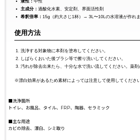
液性：
中性
主成分：
過酸化水素、安定剤、界面活性剤
希釈倍率：
15g（約大さじ1杯）→ 3L〜10Lの水溶液が
使用方法
洗浄する対象物に本剤を塗布してください。
しばらくおいた後ブラシ等で擦り洗いしてください。
汚れが除去出来たら、十分な水で洗い流してください。薬剤
※漂白効果があるため素材によっては注意して使用してくださ
■洗浄箇所
トイレ、お風呂、タイル、FRP、陶器、セラミック
■主な用途
カビの除去、漂白、シミ取り