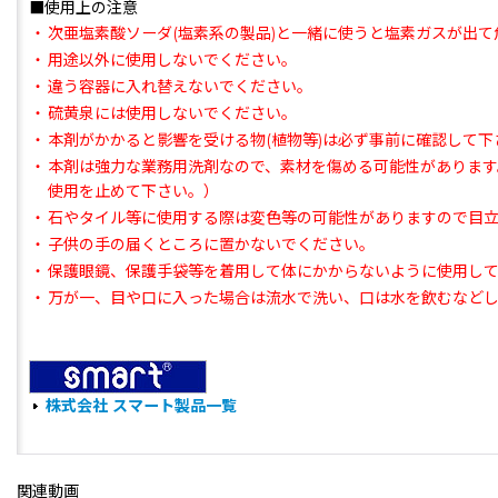
■使用上の注意
・
次亜塩素酸ソーダ(塩素系の製品)と一緒に使うと塩素ガスが出
・
用途以外に使用しないでください。
・
違う容器に入れ替えないでください。
・
硫黄泉には使用しないでください。
・
本剤がかかると影響を受ける物(植物等)は必ず事前に確認して下
・
本剤は強力な業務用洗剤なので、素材を傷める可能性がありま
使用を止めて下さい。）
・
石やタイル等に使用する際は変色等の可能性がありますので目
・
子供の手の届くところに置かないでください。
・
保護眼鏡、保護手袋等を着用して体にかからないように使用し
・
万が一、目や口に入った場合は流水で洗い、口は水を飲むなど
株式会社 スマート製品一覧
関連動画