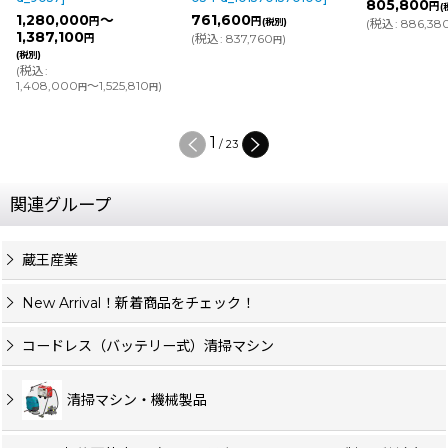
805,800
円
(
1,280,000
～
761,600
円
円
(税別)
(
税込
:
886,38
1,387,100
(
税込
:
837,760
)
円
円
(税別)
(
税込
:
1,408,000
～1,525,810
)
円
円
1
/
23
関連グループ
蔵王産業
New Arrival！新着商品をチェック！
コードレス（バッテリー式）清掃マシン
清掃マシン・機械製品