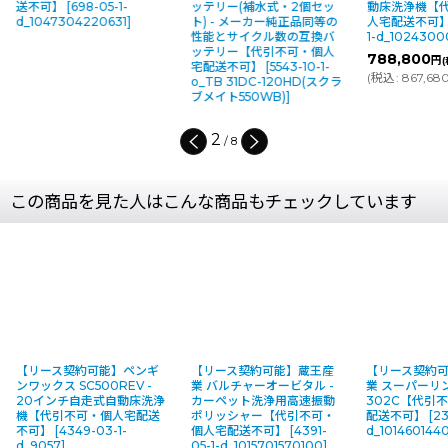
送不可】
[
698-05-1-
ッテリー(補水式・2個セッ
動床洗浄機【
d_1047304220631
]
ト) - メーカー純正品同等の
人宅配送不可
性能とサイクル数の互換バ
1-d_102430
ッテリー【代引不可・個人
788,800
円
(
宅配送不可】
[
5543-10-1-
(
税込
:
867,68
o_TB 31DC-120HD(スクラ
ブメイト550WB)
]
2
/
8
この商品を見た人はこんな商品もチェックしています
【リース契約可能】ペンギ
【リース契約可能】蔵王産
【リース契約
ンワックス SC500REV -
業 バルチャーオービタル -
業 スーパーリ
20インチ自走式自動床洗浄
カーペット洗浄用高速振動
302C【代引
機【代引不可・個人宅配送
ポリッシャー【代引不可・
配送不可】
[
23
不可】
[
4349-03-1-
個人宅配送不可】
[
4391-
d_101460144
d_9057
]
05-1-d_1015701570100
]