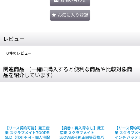
お問い合わせ
お気に入り登録
レビュー
0
件のレビュー
関連商品 （一緒に購入すると便利な商品や比較対象商
品を紹介しています）
【リース契約可能】蔵王産
【廃番・再入荷なし】蔵王
【リース契約
業 スクラブメイト700RB
産業 スクラブメイト
業 スクラブメイト
SLD【代引不可・個人宅配
550WB用 純正同等互換バ
インチ バッテ