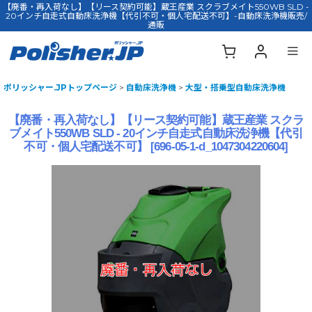
【廃番・再入荷なし】【リース契約可能】蔵王産業 スクラブメイト550WB SLD -
20インチ自走式自動床洗浄機【代引不可・個人宅配送不可】-自動床洗浄機販売/
通販
ポリッシャー.JPトップページ
>
自動床洗浄機
>
大型・搭乗型自動床洗浄機
【廃番・再入荷なし】【リース契約可能】蔵王産業 スクラ
ブメイト550WB SLD - 20インチ自走式自動床洗浄機【代引
不可・個人宅配送不可】
[
696-05-1-d_1047304220604
]