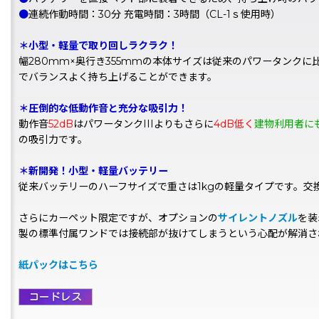
●
連続作動時間：30分 充電時間：3時間（CL-1ｓ使用時）
＊小型・軽量で取り回しラクラク！
幅280mm×奥行き355mmの本体サイズは従来のパワータンクに
でバランスよく持ち上げることができます。
＊圧倒的な低動作音と充分な吸引力！
動作音
52dB
はパワータンクIIIよりもさらに
4dB低く
建物利用者に
の吸引力です。
＊新開発！小型・軽量バッテリー
従来バッテリーのハーフサイズで重さは1kgの軽量タイプです。交換
さらにカーペット限定ですが、オプションの
サイレントノズル
を装
製の標準付属ワンドでは接続部が抜けてしまうという心配が解消さ
紙パックはこちら