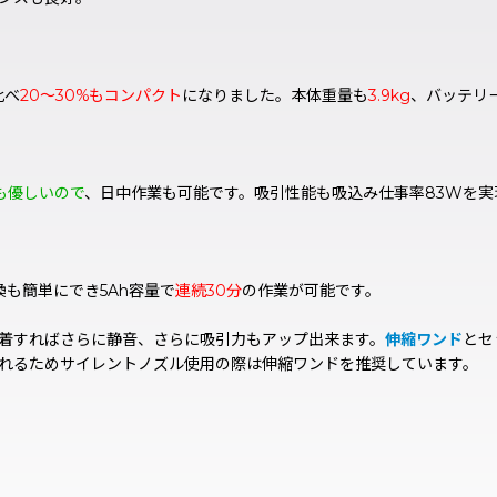
比べ
20〜30%もコンパクト
になりました。本体重量も
3.9kg
、バッテリ
も優しいので
、日中作業も可能です。吸引性能も吸込み仕事率83Wを実現
も簡単にでき5Ah容量で
連続30分
の作業が可能です。
着すればさらに静音、さらに吸引力もアップ出来ます。
伸縮ワンド
とセ
れるためサイレントノズル使用の際は伸縮ワンドを推奨しています。