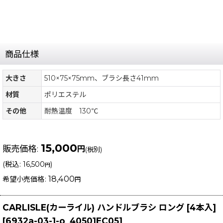
商品仕様
大きさ
510×75×75mm、ブラシ長さ41mm
材質
ポリエステル
その他
耐熱温度 130℃
15,000
販売価格
:
円
(税別)
(
税込
:
16,500
)
円
18,400
希望小売価格
:
円
CARLISLE(カーライル) ハンドルブラシ ロング [4本入]
[
6932a-03-1-o_40501EC05
]