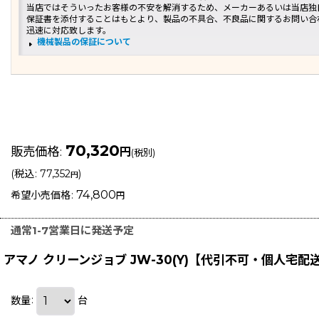
当店ではそういったお客様の不安を解消するため、メーカーあるいは当店独
保証書を添付することはもとより、製品の不具合、不良品に関するお問い合
迅速に対応致します。
機械製品の保証について
70,320
販売価格
:
円
(税別)
(
税込
:
77,352
)
円
74,800
希望小売価格
:
円
通常1-7営業日に発送予定
アマノ クリーンジョブ JW-30(Y)【代引不可・個人宅配
数量
:
台