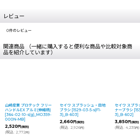
レビュー
0
件のレビュー
関連商品 （一緒に購入すると便利な商品や比較対象商
品を紹介しています）
山崎産業 プロテック フリー
セイワ スプラッシュ・目地
セイワ スプラ
ハンドルEX アルミ(伸縮柄)
ブラシ
[
1529-03-5-s(F1-
ナーブラシ
[
15
[
364-02-10-s(g)_MO359-
3)_B-603
]
3)_B-602
]
000N-MB
]
2,660
3,850
円
円
(税別)
(税別)
2,520
円
(税別)
(
税込
:
2,926
)
(
税込
:
4,235
)
円
円
(
税込
:
2,772
)
円