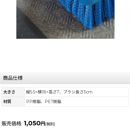
商品仕様
大きさ
縦5.5×横18×高さ7、ブラシ長さ3cm
材質
PP樹脂、PET樹脂
1,050
販売価格
:
円
(税別)