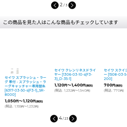
2
/
3
この商品を見た人はこんな商品もチェックしています
セイワ クレンリネスドライ
セイワ スクイ
ヤー
[
1306-03-10-s(F3-
ー
[
1508-03-5-
セイワ スプラッシュ・ラー
3)_D-35-1
]
200
]
グ 帯付 - スプラッシュ・ラ
1,120
～1,400
700
円
円
円
(税別)
(税別)
ーグキャッチャー専用替糸
(
税込
:
1,232
～1,540
)
(
税込
:
770
)
[
6317-03-50-s(F3-1)_SR-
円
円
円
8000
]
1,050
～1,120
円
円
(税別)
(
税込
:
1,155
～1,232
)
円
円
4
/
23