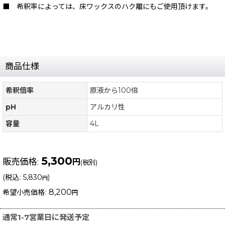
■ 希釈率によっては、床ワックスのハク離にもご使用頂けます。
商品仕様
希釈倍率
原液から100倍
pH
アルカリ性
容量
4L
5,300
販売価格
:
円
(税別)
(
税込
:
5,830
)
円
8,200
希望小売価格
:
円
通常1-7営業日に発送予定