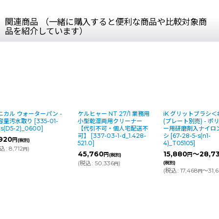
関連商品 （一緒に購入すると便利な商品や比較対象商
品を紹介しています）
ケルヒャー NT 27/1 業務用
iK グリットブラシ＜#80＞
【リース契約
小型乾湿両用クリーナー
(プレート別売) - ポリッシャ
イ ROOK14mi
【代引不可・個人宅配送不
ー用研磨剤入ナイロンブラ
１４ミニ・ツー)
可】
[
337-03-1-d_1.428-
シ
[
67-28-5-s(n1-
パッド] - 小
521.0
]
4)_T05105
]
【代引不可】
[
d_882176
]
45,760
15,880
～28,730
円
円
円
(税別)
461,000
円
(
税込
:
50,336
)
(税別)
円
(
税込
:
17,468
～31,603
)
円
円
円
(税別)
(
税込
:
507,100
～62
円