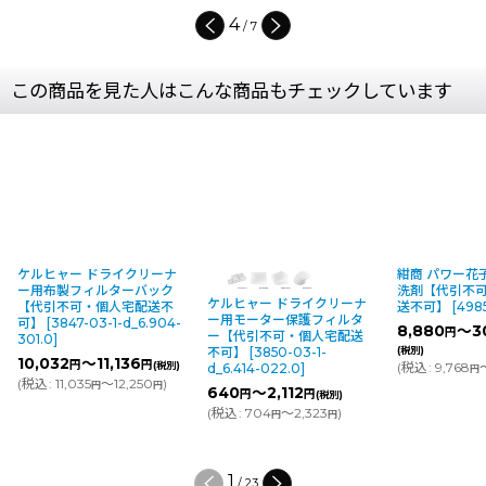
4
/
7
この商品を見た人はこんな商品もチェックしています
ナ
紺商 パワー花子 - 酸性強力
リスダン 
ク
洗剤【代引不可・個人宅配
[20kg] [
ケルヒャー ドライクリーナ
不
送不可】
[
4985-03-1-d
]
イル用強力
ー用モーター保護フィルタ
4-
可・個人宅
8,880
～30,400
円
円
ー【代引不可・個人宅配送
[
4800-16-
不可】
[
3850-03-1-
(税別)
21,400
円
別)
(
税込
:
9,768
～33,440
)
d_6.414-022.0
]
円
円
(
税込
:
23,5
640
～2,112
円
円
(税別)
(
税込
:
704
～2,323
)
円
円
2
/
23