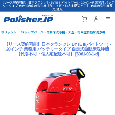
【リース契約可能】日本クランツレ BYTE II(バイトツー) - 20インチ 業務用 バッテ
リータイプ 自走式自動床洗浄機【代引不可・個人宅配送不可】-自動床洗浄機販
売/通販
ポリッシャー.JPトップページ
>
自動床洗浄機
>
大型・搭乗型自動床洗浄機
【リース契約可能】日本クランツレ BYTE II(バイトツー) -
20インチ 業務用 バッテリータイプ 自走式自動床洗浄機
【代引不可・個人宅配送不可】
[
6361-03-1-d
]