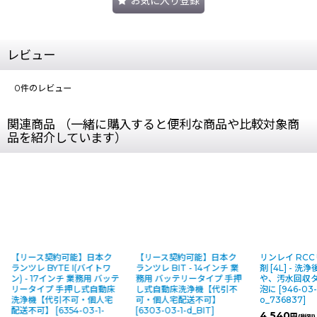
お気に入り登録
レビュー
0
件のレビュー
関連商品 （一緒に購入すると便利な商品や比較対象商
品を紹介しています）
【リース契約可能】日本ク
リンレイ RCCリンス&消泡
ペンギンワック
ランツレ BIT - 14インチ 業
剤 [4L] - 洗浄後のリンス
キラー [500mL
務用 バッテリータイプ 手押
や、汚水回収タンク内の消
[
1666-03-20-
し式自動床洗浄機【代引不
泡に
[
946-03-1-
1)_6301/20
]
可・個人宅配送不可】
o_736837
]
1,125
円
(税別)
[
6303-03-1-d_BIT
]
4,540
円
(税別)