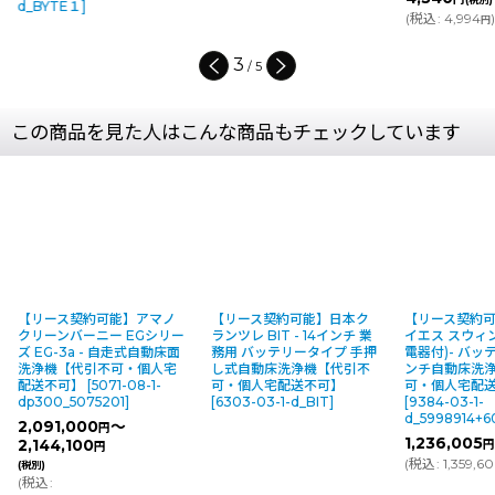
(
税込
:
1,238
)
円
(
税込
:
4,994
)
円
4
/
5
この商品を見た人はこんな商品もチェックしています
【リース契約可能】日本ク
【リース契約可能】シーバ
【リース契
ー
ランツレ BIT - 14インチ 業
イエス スウィンゴ455B#(充
業 マイクロマ
面
務用 バッテリータイプ 手押
電器付)- バッテリー式17イ
バッテリー
し式自動床洗浄機【代引不
ンチ自動床洗浄機【代引不
高速振動自
可・個人宅配送不可】
可・個人宅配送不可】
引不可・個
[
6303-03-1-d_BIT
]
[
9384-03-1-
[
9497-05-1
d_5998914+6040943
]
d_1017501
1,236,005
2,439,50
円
(税別)
(
税込
:
1,359,606
)
(
税込
:
2,68
円