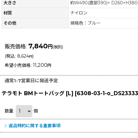
大きさ
約W490(底部390)× D260×H38
材質
ナイロン
その他
規格色：ブルー
7,840
販売価格
:
円
(税別)
(
税込
:
8,624
)
円
11,200
希望小売価格
:
円
通常1-7営業日に発送予定
テラモト BMトートバッグ [L]
[
6308-03-1-o_DS2333
数量
:
個
返品特約に関する重要事項