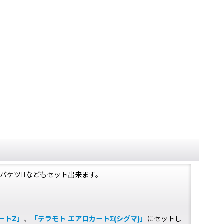
バケツIIなどもセット出来ます。
ートZ」
、
「テラモト エアロカートΣ(シグマ)」
にセットし