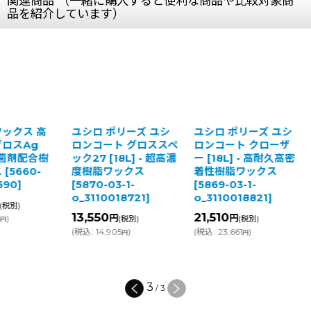
関連商品 （一緒に購入すると便利な商品や比較対象商
品を紹介しています）
ックス 高
ユシロ ポリーズ ユシ
ユシロ ポリーズ ユシ
ロスAg
ロンコート グロススペ
ロンコート クローザ
 抗菌剤配合樹
ック27 [18L] - 超高濃
ー [18L] - 高耐久高密
ス
[
5660-
度樹脂ワックス
着性樹脂ワックス
590
]
[
5870-03-1-
[
5869-03-1-
o_3110018721
]
o_3110018821
]
(税別)
13,550
21,510
円
円
6
)
(税別)
(税別)
円
(
税込
:
14,905
)
(
税込
:
23,661
)
円
円
3
/
3