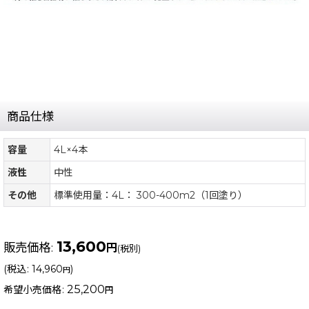
商品仕様
容量
4L×4本
液性
中性
その他
標準使用量：4L： 300-400m2（1回塗り）
13,600
販売価格
:
円
(税別)
(
税込
:
14,960
)
円
25,200
希望小売価格
:
円