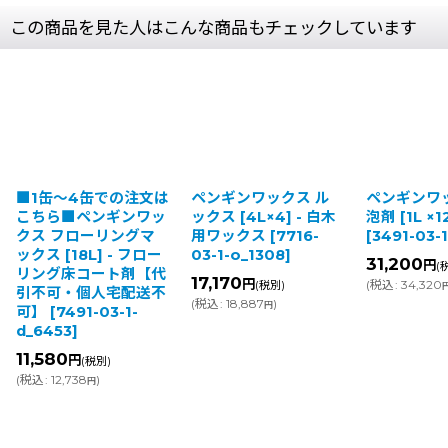
この商品を見た人はこんな商品もチェックしています
での注文は
ペンギンワックス ル
ペンギンワックス 消
リ
ギンワッ
ックス [4L×4] - 白木
泡剤 [1L ×12] - 消泡剤
ロ
リングマ
用ワックス
[
7716-
[
3491-03-1-o_2286
]
[
 - フロー
03-1-o_1308
]
高
31,200
円
(税別)
ト剤【代
[
6
17,170
円
(
税込
:
34,320
)
(税別)
円
宅配送不
o
(
税込
:
18,887
)
円
3-1-
3
(
税
)