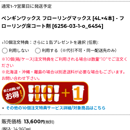
通常1-7営業日に発送予定
ペンギンワックス フローリングマックス [4L×4本] - フ
ローリング床コート剤
[
6256-03-1-o_6454
]
↓10個注文特典：さらに１缶プレゼントを選択
(任意)
:
利用しない
利用する（※代引不可・同一配送先のみ）
※10個(箱/ケース)注文特典をご利用される場合は数量“10”でご注文く
ださい
※北海道・沖縄・離島の場合は別途送料が必要な場合もございます。
お問い合わせ下さい。
その他の10個注文特典サービス詳細/対象商品はこちら
販売価格
:
13,600
円
(税別)
(
税込
:
14,960
)
円