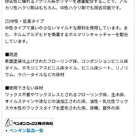
除去性に優れるアクリル系ポリマーを適量配合することで、アル
カリ性ハクリ剤はもちろん、中性ハクリ剤でも除去可能です。
(3)中性・低臭タイプ
中性タイプで臭いの少ないマイルドな原料を使用しています。ま
た、ホルムアルデヒドを吸着するホルマリンキャッチャーを配合
しています。
■用途
表面塗装仕上げされたフローリング床、コンポジションビニル床
タイル、ホモジニアスビニル床タイル、ビニル床シート、リノリ
ウム、ラバータイルなどの床材
■使用できない床材
ワックス不要やワックスレスとされるフローリング床、生木床、
オイルステインや漆などの油加工された床、油性・乳化性ワック
スや水性のワックスタイプを塗布された床、床暖、屋外の床
ペンギン製品一覧