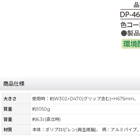
商品仕様
大きさ
使用時：約W302×D470(グリップ含む)×H675mm、
質量
約1050g
容量
約6.3ℓ(直立時)
材質
本体：ポリプロピレン(再生樹脂)、 柄：アルミパイプ