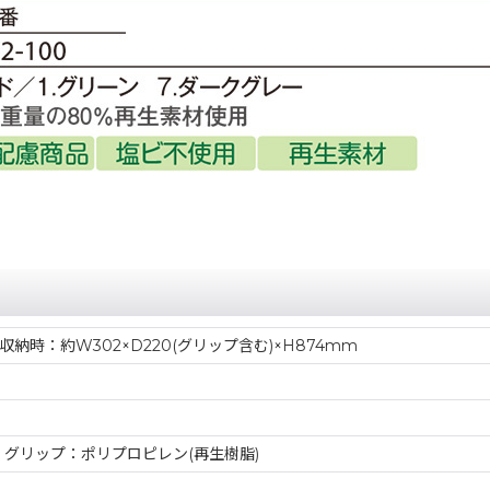
 収納時：約W302×D220(グリップ含む)×H874mm
、グリップ：ポリプロピレン(再生樹脂)