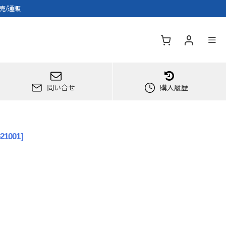
売/通販
問い合せ
購入履歴
621001
]